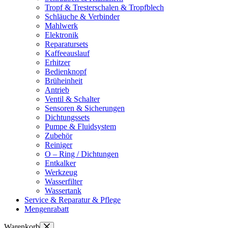
Tropf & Tresterschalen & Tropfblech
Schläuche & Verbinder
Mahlwerk
Elektronik
Reparatursets
Kaffeeauslauf
Erhitzer
Bedienknopf
Brüheinheit
Antrieb
Ventil & Schalter
Sensoren & Sicherungen
Dichtungssets
Pumpe & Fluidsystem
Zubehör
Reiniger
O – Ring / Dichtungen
Entkalker
Werkzeug
Wasserfilter
Wassertank
Service & Reparatur & Pflege
Mengenrabatt
Warenkorb