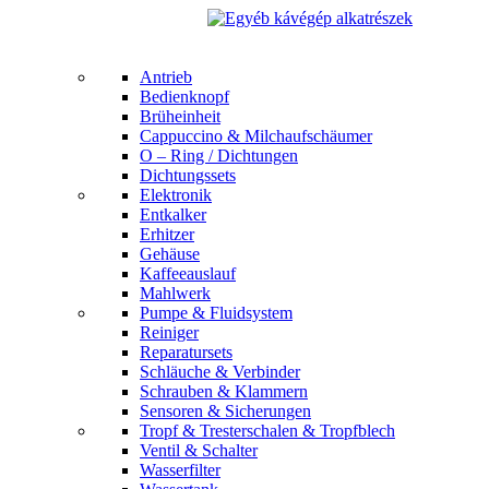
Antrieb
Bedienknopf
Brüheinheit
Cappuccino & Milchaufschäumer
O – Ring / Dichtungen
Dichtungssets
Elektronik
Entkalker
Erhitzer
Gehäuse
Kaffeeauslauf
Mahlwerk
Pumpe & Fluidsystem
Reiniger
Reparatursets
Schläuche & Verbinder
Schrauben & Klammern
Sensoren & Sicherungen
Tropf & Tresterschalen & Tropfblech
Ventil & Schalter
Wasserfilter