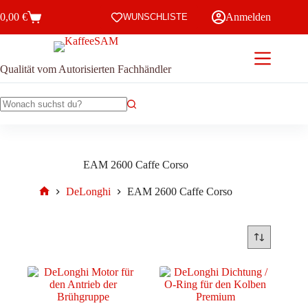
Zum
0,00
€
Anmelden
Inhalt
WUNSCHLISTE
Warenkorb
springen
Qualität vom Autorisierten Fachhändler
Keine
Ergebnisse
EAM 2600 Caffe Corso
DeLonghi
EAM 2600 Caffe Corso
Start