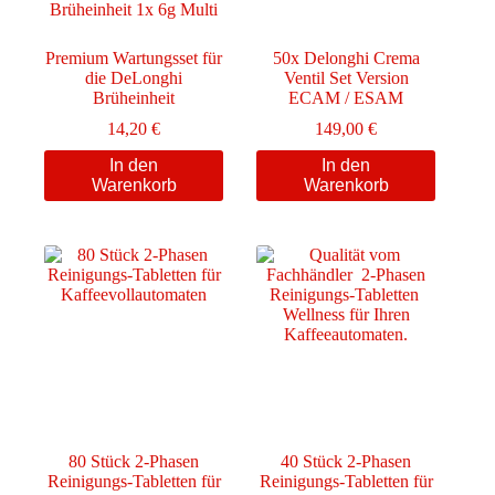
werden
Premium Wartungsset für
50x Delonghi Crema
die DeLonghi
Ventil Set Version
Brüheinheit
ECAM / ESAM
14,20
€
149,00
€
In den
In den
Warenkorb
Warenkorb
80 Stück 2-Phasen
40 Stück 2-Phasen
Reinigungs-Tabletten für
Reinigungs-Tabletten für