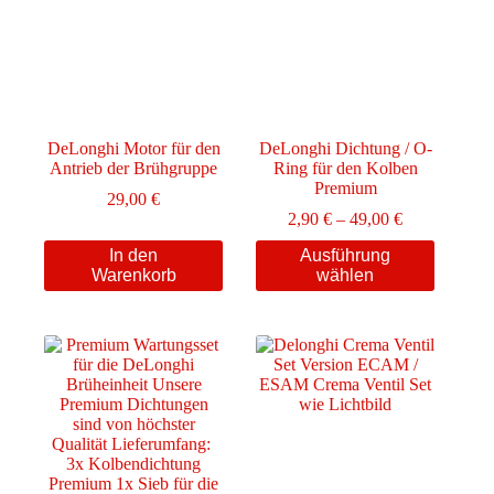
DeLonghi Motor für den
DeLonghi Dichtung / O-
Antrieb der Brühgruppe
Ring für den Kolben
Premium
29,00
€
Preisspanne:
2,90
€
–
49,00
€
2,90 €
Dieses
In den
Ausführung
bis
Produkt
Warenkorb
wählen
49,00 €
weist
mehrere
Varianten
auf.
Die
Optionen
können
auf
der
Produktseite
gewählt