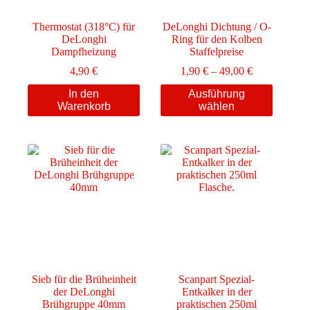
Thermostat (318°C) für
DeLonghi Dichtung / O-
DeLonghi
Ring für den Kolben
Dampfheizung
Staffelpreise
Preisspanne:
4,90
€
1,90
€
–
49,00
€
1,90 €
Dieses
In den
Ausführung
bis
Produkt
Warenkorb
wählen
49,00 €
weist
mehrere
Varianten
auf.
Die
Optionen
können
auf
der
Produktseite
gewählt
werden
Sieb für die Brüheinheit
Scanpart Spezial-
der DeLonghi
Entkalker in der
Brühgruppe 40mm
praktischen 250ml