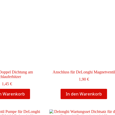
Doppel Dichtung am
Anschluss für DeLonghi Magnetventi
hlauferhitzer
1,90
€
1,45
€
en Warenkorb
In den Warenkorb