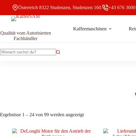
Zum
Österreich 8322 Studenzen, Studenzen 160.
+43 676 3600
Inhalt
springen
Kaffeemaschinen
Rei
Qualität vom Autorisierten
Fachhändler
Keine
Ergebnisse
Nach
Ergebnisse 1 – 24 von 99 werden angezeigt
Aktualität
sortiert