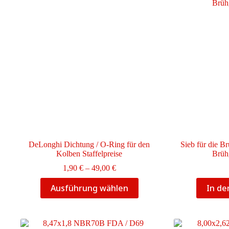
DeLonghi Dichtung / O-Ring für den
Sieb für die B
Kolben Staffelpreise
Brüh
Preisspanne:
1,90
€
–
49,00
€
1,90 €
Dieses
bis
Ausführung wählen
In d
Produkt
49,00 €
weist
mehrere
Varianten
auf.