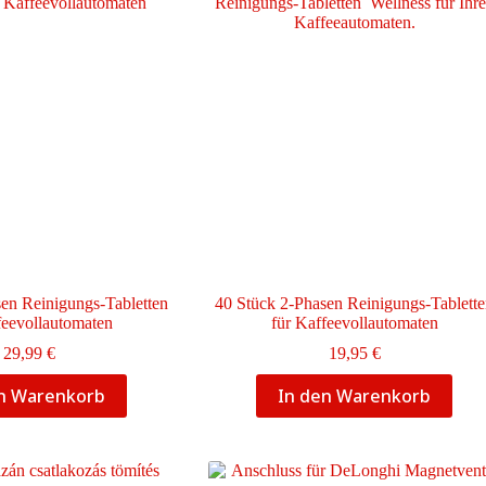
Die
Optionen
können
auf
der
Produktseite
gewählt
werden
en Reinigungs-Tabletten
40 Stück 2-Phasen Reinigungs-Tablett
feevollautomaten
für Kaffeevollautomaten
29,99
€
19,95
€
en Warenkorb
In den Warenkorb