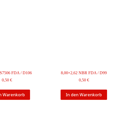
 S7506 FDA / D106
8,00×2,62 NBR FDA / D99
0,50
€
0,50
€
en Warenkorb
In den Warenkorb