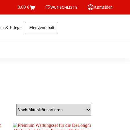
0,00
€
WUNSCHLISTE
Anmelden
Warenkorb
ur & Pflege
Mengenrabatt