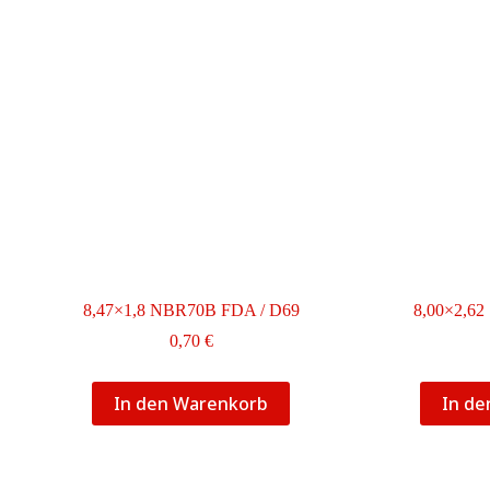
Die
Optionen
können
auf
der
Produktseite
gewählt
werden
8,47×1,8 NBR70B FDA / D69
8,00×2,62
0,70
€
In den Warenkorb
In d