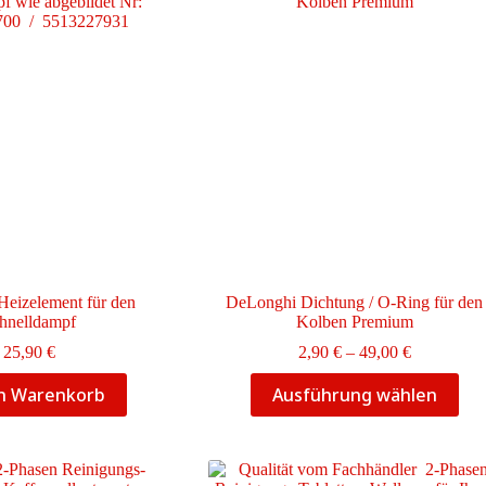
eizelement für den
DeLonghi Dichtung / O-Ring für den
hnelldampf
Kolben Premium
Preisspann
25,90
€
2,90
€
–
49,00
€
2,90 €
Dieses
bis
en Warenkorb
Ausführung wählen
Produkt
49,00 €
weist
mehrere
Varianten
auf.