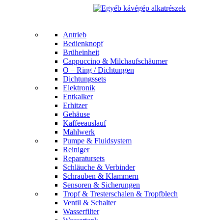
Antrieb
Bedienknopf
Brüheinheit
Cappuccino & Milchaufschäumer
O – Ring / Dichtungen
Dichtungssets
Elektronik
Entkalker
Erhitzer
Gehäuse
Kaffeeauslauf
Mahlwerk
Pumpe & Fluidsystem
Reiniger
Reparatursets
Schläuche & Verbinder
Schrauben & Klammern
Sensoren & Sicherungen
Tropf & Tresterschalen & Tropfblech
Ventil & Schalter
Wasserfilter