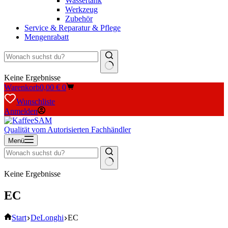
Wassertank
Werkzeug
Zubehör
Service & Reparatur & Pflege
Mengenrabatt
Keine Ergebnisse
Warenkorb
0,00
€
0
Wunschliste
Anmelden
Qualität vom Autorisierten Fachhändler
Menü
Keine Ergebnisse
EC
Start
DeLonghi
EC