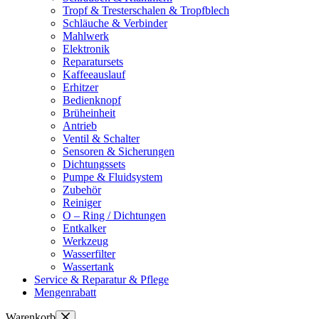
Tropf & Tresterschalen & Tropfblech
Schläuche & Verbinder
Mahlwerk
Elektronik
Reparatursets
Kaffeeauslauf
Erhitzer
Bedienknopf
Brüheinheit
Antrieb
Ventil & Schalter
Sensoren & Sicherungen
Dichtungssets
Pumpe & Fluidsystem
Zubehör
Reiniger
O – Ring / Dichtungen
Entkalker
Werkzeug
Wasserfilter
Wassertank
Service & Reparatur & Pflege
Mengenrabatt
Warenkorb