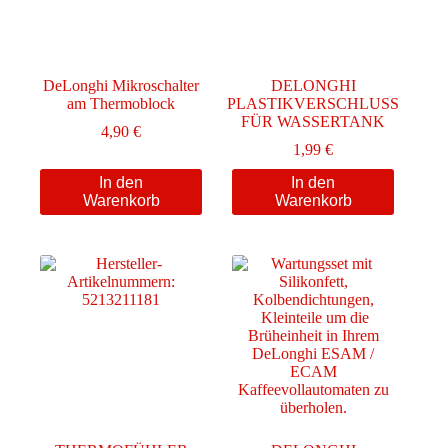
DeLonghi Mikroschalter
DELONGHI
am Thermoblock
PLASTIKVERSCHLUSS
FÜR WASSERTANK
4,90
€
1,99
€
In den
In den
Warenkorb
Warenkorb