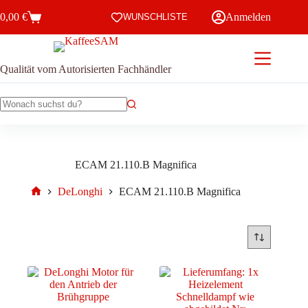
Zum
0,00
€
Anmelden
Inhalt
WUNSCHLISTE
Warenkorb
springen
Qualität vom Autorisierten Fachhändler
Keine
Ergebnisse
ECAM 21.110.B Magnifica
DeLonghi
ECAM 21.110.B Magnifica
Start