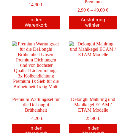
Premium
14,90
€
Preisspanne:
2,90
€
–
49,00
€
2,90 €
Dieses
In den
Ausführung
bis
Produkt
Warenkorb
wählen
49,00 €
weist
mehrere
Varianten
auf.
Die
Optionen
können
auf
der
Produktseite
gewählt
werden
Premium Wartungsset für
Delonghi Mahlring und
die DeLonghi
Mahlkegel ECAM /
Brüheinheit
ETAM Modelle
14,20
€
25,90
€
In den
In den