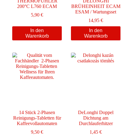
THERMOFÜHLER
DELONGHI
200°C L760 ECAM
BRÜHEINHEIT ECAM
ESAM / Wartungsset
5,90
€
14,95
€
In den
In den
Warenkorb
Warenkorb
14 Stück 2-Phasen
DeLonghi Doppel
Reinigungs-Tabletten für
Dichtung am
Kaffeevollautomaten
Durchlauferhitzer
9,50
€
1,45
€