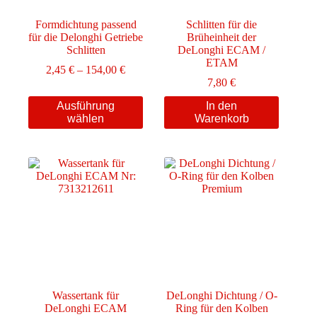
Formdichtung passend
Schlitten für die
für die Delonghi Getriebe
Brüheinheit der
Schlitten
DeLonghi ECAM /
ETAM
Preisspanne:
2,45
€
–
154,00
€
2,45 €
7,80
€
bis
Dieses
Ausführung
In den
154,00 €
Produkt
wählen
Warenkorb
weist
mehrere
Varianten
auf.
Die
Optionen
können
auf
der
Produktseite
gewählt
werden
Wassertank für
DeLonghi Dichtung / O-
DeLonghi ECAM
Ring für den Kolben