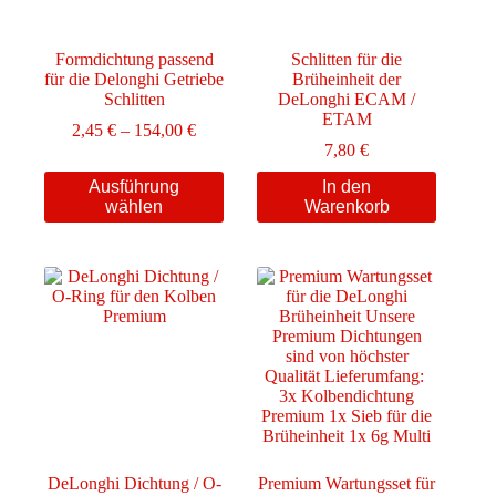
Formdichtung passend
Schlitten für die
für die Delonghi Getriebe
Brüheinheit der
Schlitten
DeLonghi ECAM /
ETAM
Preisspanne:
2,45
€
–
154,00
€
2,45 €
7,80
€
bis
Dieses
Ausführung
In den
154,00 €
Produkt
wählen
Warenkorb
weist
mehrere
Varianten
auf.
Die
Optionen
können
auf
der
Produktseite
gewählt
werden
DeLonghi Dichtung / O-
Premium Wartungsset für