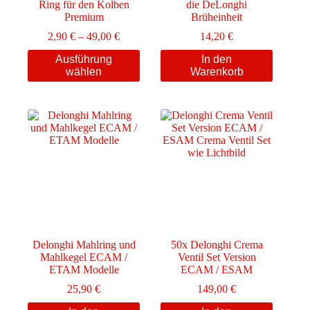
Ring für den Kolben
die DeLonghi
Premium
Brüheinheit
Preisspanne:
2,90
€
–
49,00
€
14,20
€
2,90 €
Dieses
Ausführung
In den
bis
Produkt
wählen
Warenkorb
49,00 €
weist
mehrere
Varianten
auf.
Die
Optionen
können
auf
der
Produktseite
gewählt
werden
Delonghi Mahlring und
50x Delonghi Crema
Mahlkegel ECAM /
Ventil Set Version
ETAM Modelle
ECAM / ESAM
25,90
€
149,00
€