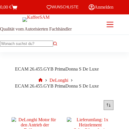
Zum
0,00
€
Anmelden
Inhalt
WUNSCHLISTE
Warenkorb
springen
Qualität vom Autorisierten Fachhändler
Keine
Ergebnisse
ECAM 26.455.GYB PrimaDonna S De Luxe
DeLonghi
Start
ECAM 26.455.GYB PrimaDonna S De Luxe