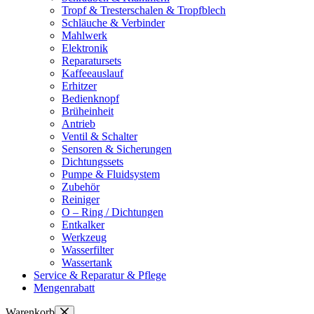
Tropf & Tresterschalen & Tropfblech
Schläuche & Verbinder
Mahlwerk
Elektronik
Reparatursets
Kaffeeauslauf
Erhitzer
Bedienknopf
Brüheinheit
Antrieb
Ventil & Schalter
Sensoren & Sicherungen
Dichtungssets
Pumpe & Fluidsystem
Zubehör
Reiniger
O – Ring / Dichtungen
Entkalker
Werkzeug
Wasserfilter
Wassertank
Service & Reparatur & Pflege
Mengenrabatt
Warenkorb