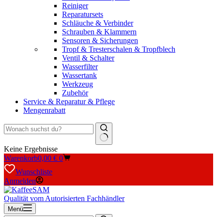
Reiniger
Reparatursets
Schläuche & Verbinder
Schrauben & Klammern
Sensoren & Sicherungen
Tropf & Tresterschalen & Tropfblech
Ventil & Schalter
Wasserfilter
Wassertank
Werkzeug
Zubehör
Service & Reparatur & Pflege
Mengenrabatt
Keine Ergebnisse
Warenkorb
0,00
€
0
Wunschliste
Anmelden
Qualität vom Autorisierten Fachhändler
Menü