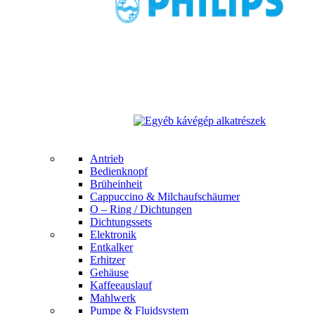
Antrieb
Bedienknopf
Brüheinheit
Cappuccino & Milchaufschäumer
O – Ring / Dichtungen
Dichtungssets
Elektronik
Entkalker
Erhitzer
Gehäuse
Kaffeeauslauf
Mahlwerk
Pumpe & Fluidsystem