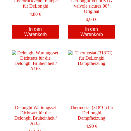
Überdruckventil Pumpe
DeLonghi Ventil STG
für DeLonghi
valvola sicurez 90°
Original
4,80
€
4,90
€
In den
In den
Warenkorb
Warenkorb
Delonghi Wartungsset
Thermostat (318°C) für
Dichtsatz für die
DeLonghi
Delonghi Brüheinheit /
Dampfheizung
A163
4,90
€