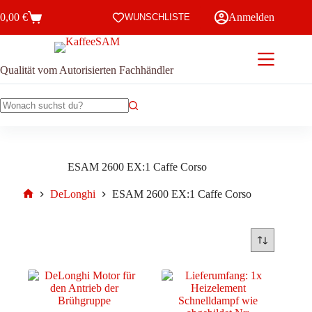
Zum
0,00
€
Anmelden
Inhalt
WUNSCHLISTE
Warenkorb
springen
Qualität vom Autorisierten Fachhändler
Keine
Ergebnisse
ESAM 2600 EX:1 Caffe Corso
DeLonghi
ESAM 2600 EX:1 Caffe Corso
Start