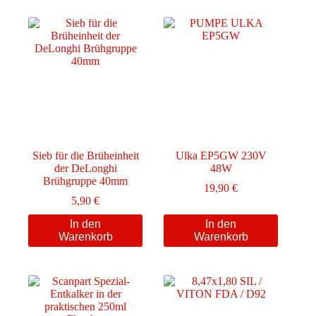
Varianten
auf.
Die
Optionen
können
auf
der
Produktseite
gewählt
werden
Sieb für die Brüheinheit
Ulka EP5GW 230V
der DeLonghi
48W
Brühgruppe 40mm
19,90
€
5,90
€
In den
In den
Warenkorb
Warenkorb