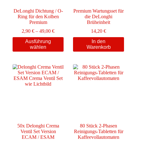
DeLonghi Dichtung / O-
Premium Wartungsset für
Ring für den Kolben
die DeLonghi
Premium
Brüheinheit
Preisspanne:
2,90
€
–
49,00
€
14,20
€
2,90 €
Dieses
Ausführung
In den
bis
Produkt
wählen
Warenkorb
49,00 €
weist
mehrere
Varianten
auf.
Die
Optionen
können
auf
der
Produktseite
gewählt
werden
50x Delonghi Crema
80 Stück 2-Phasen
Ventil Set Version
Reinigungs-Tabletten für
ECAM / ESAM
Kaffeevollautomaten