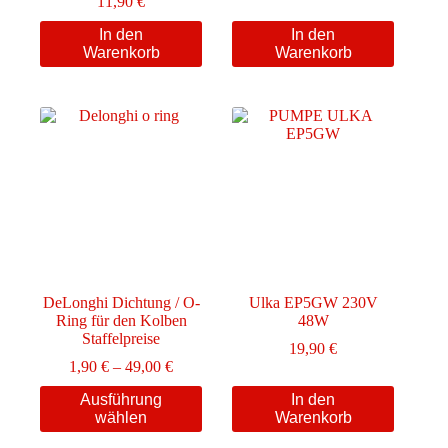
11,90
€
In den
In den
Warenkorb
Warenkorb
DeLonghi Dichtung / O-
Ulka EP5GW 230V
Ring für den Kolben
48W
Staffelpreise
19,90
€
Preisspanne:
1,90
€
–
49,00
€
1,90 €
Dieses
Ausführung
In den
bis
Produkt
wählen
Warenkorb
49,00 €
weist
mehrere