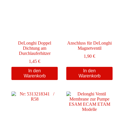
DeLonghi Doppel
Anschluss für DeLonghi
Dichtung am
Magnetventil
Durchlauferhitzer
1,90
€
1,45
€
In den
In den
Warenkorb
Warenkorb