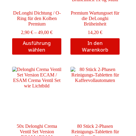
DeLonghi Dichtung / O-
Premium Wartungsset für
Ring für den Kolben
die DeLonghi
Premium
Brüheinheit
Preisspanne:
2,90
€
–
49,00
€
14,20
€
2,90 €
Dieses
Ausführung
In den
bis
Produkt
49,00 €
wählen
Warenkorb
weist
mehrere
Varianten
auf.
Die
Optionen
können
auf
der
Produktseite
gewählt
werden
50x Delonghi Crema
80 Stück 2-Phasen
Ventil Set Version
Reinigungs-Tabletten für