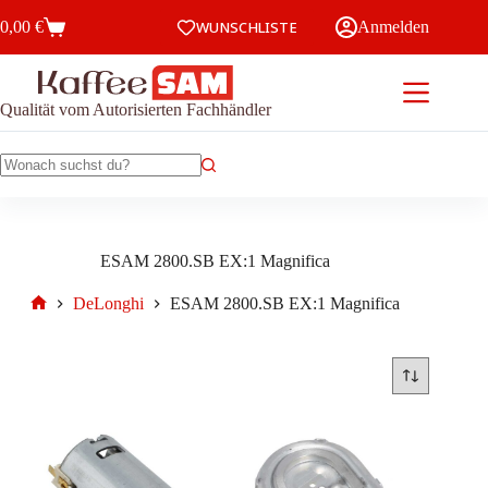
Zum
0,00
€
WUNSCHLISTE
Anmelden
Inhalt
Warenkorb
springen
Qualität vom Autorisierten Fachhändler
Keine
Ergebnisse
ESAM 2800.SB EX:1 Magnifica
DeLonghi
ESAM 2800.SB EX:1 Magnifica
Start