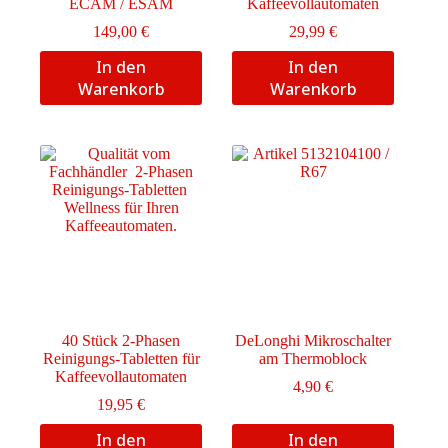
ECAM / ESAM
Kaffeevollautomaten
149,00
€
29,99
€
In den
In den
Warenkorb
Warenkorb
40 Stück 2-Phasen
DeLonghi Mikroschalter
Reinigungs-Tabletten für
am Thermoblock
Kaffeevollautomaten
4,90
€
19,95
€
In den
In den