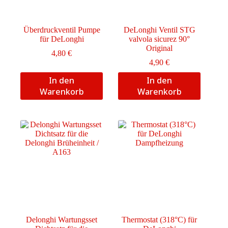
Überdruckventil Pumpe
DeLonghi Ventil STG
für DeLonghi
valvola sicurez 90°
Original
4,80
€
4,90
€
In den
In den
Warenkorb
Warenkorb
Delonghi Wartungsset
Thermostat (318°C) für