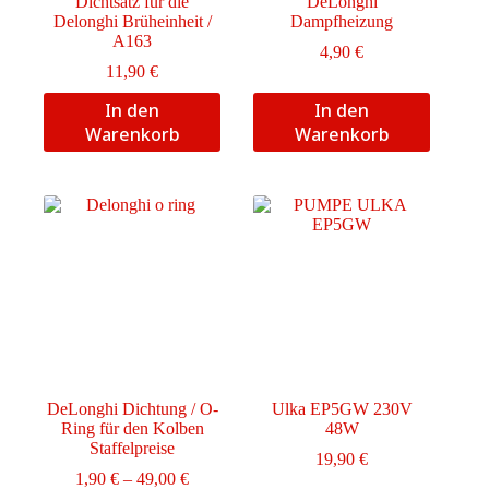
Dichtsatz für die
DeLonghi
Delonghi Brüheinheit /
Dampfheizung
A163
4,90
€
11,90
€
In den
In den
Warenkorb
Warenkorb
DeLonghi Dichtung / O-
Ulka EP5GW 230V
Ring für den Kolben
48W
Staffelpreise
19,90
€
Preisspanne:
1,90
€
–
49,00
€