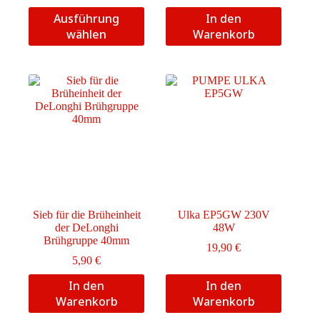
1,90 €
Dieses
Ausführung
In den
bis
Produkt
49,00 €
wählen
Warenkorb
weist
mehrere
Varianten
auf.
Die
Optionen
können
auf
der
Produktseite
gewählt
werden
Sieb für die Brüheinheit
Ulka EP5GW 230V
der DeLonghi
48W
Brühgruppe 40mm
19,90
€
5,90
€
In den
In den
Warenkorb
Warenkorb