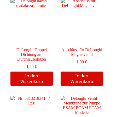
DeLonghi Doppel
Anschluss für DeLonghi
Dichtung am
Magnetventil
Durchlauferhitzer
1,90
€
1,45
€
In den
In den
Warenkorb
Warenkorb