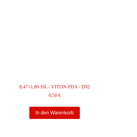
8,47×1,80 SIL / VITON FDA / D92
0,50
€
In den Warenkorb