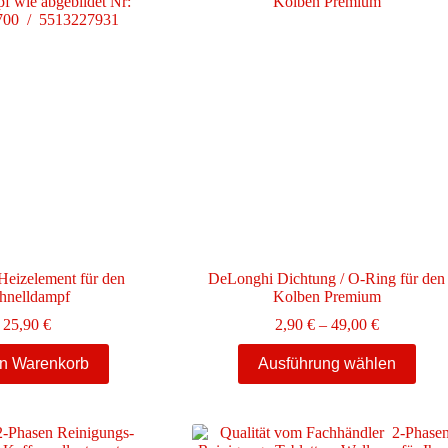
eizelement für den
DeLonghi Dichtung / O-Ring für den
hnelldampf
Kolben Premium
Preisspann
25,90
€
2,90
€
–
49,00
€
2,90 €
Dieses
bis
en Warenkorb
Ausführung wählen
Produkt
49,00 €
weist
mehrere
Varianten
auf.