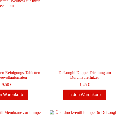
en Reinigungs-Tabletten
DeLonghi Doppel Dichtung am
feevollautomaten
Durchlauferhitzer
9,50
€
1,45
€
en Warenkorb
In den Warenkorb