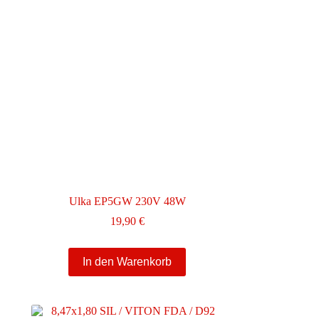
Ulka EP5GW 230V 48W
19,90
€
e:
In den Warenkorb