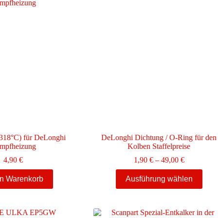
(318°C) für DeLonghi
DeLonghi Dichtung / O-Ring für den
mpfheizung
Kolben Staffelpreise
Preisspann
4,90
€
1,90
€
–
49,00
€
1,90 €
Dieses
bis
en Warenkorb
Ausführung wählen
Produkt
49,00 €
weist
mehrere
Varianten
auf.