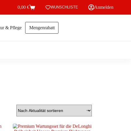
0,00
€
Anmelden
WUNSCHLISTE
Warenkorb
ur & Pflege
Mengenrabatt