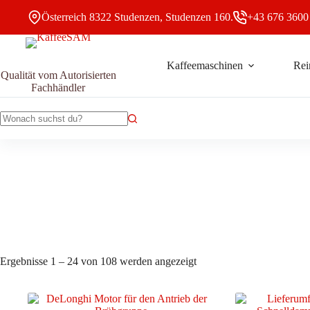
Zum
Österreich 8322 Studenzen, Studenzen 160.
+43 676 3600
Inhalt
springen
Kaffeemaschinen
Rei
Qualität vom Autorisierten
Fachhändler
Keine
Ergebnisse
Nach
Ergebnisse 1 – 24 von 108 werden angezeigt
Aktualität
sortiert