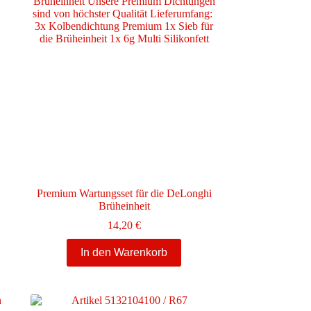
Premium Wartungsset für die DeLonghi
Brüheinheit
e:
14,20
€
In den Warenkorb