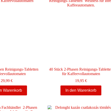
Die
Optionen
können
auf
der
Produktseite
gewählt
werden
en Reinigungs-Tabletten
40 Stück 2-Phasen Reinigungs-Tablett
feevollautomaten
für Kaffeevollautomaten
29,99
€
19,95
€
en Warenkorb
In den Warenkorb