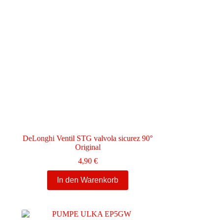
DeLonghi Ventil STG valvola sicurez 90°
Original
4,90
€
In den Warenkorb