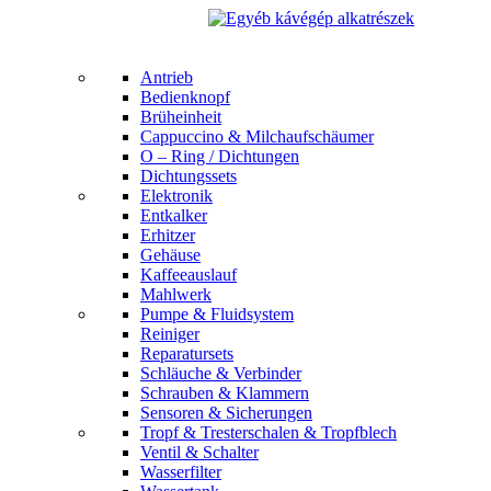
Antrieb
Bedienknopf
Brüheinheit
Cappuccino & Milchaufschäumer
O – Ring / Dichtungen
Dichtungssets
Elektronik
Entkalker
Erhitzer
Gehäuse
Kaffeeauslauf
Mahlwerk
Pumpe & Fluidsystem
Reiniger
Reparatursets
Schläuche & Verbinder
Schrauben & Klammern
Sensoren & Sicherungen
Tropf & Tresterschalen & Tropfblech
Ventil & Schalter
Wasserfilter