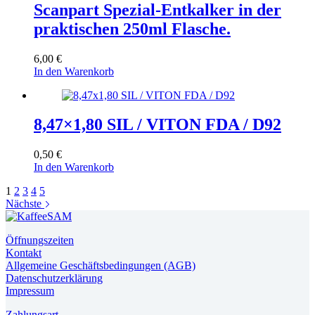
Scanpart Spezial-Entkalker in der
praktischen 250ml Flasche.
6,00
€
In den Warenkorb
8,47×1,80 SIL / VITON FDA / D92
0,50
€
In den Warenkorb
1
2
3
4
5
Nächste
Öffnungszeiten
Kontakt
Allgemeine Geschäftsbedingungen (AGB)
Datenschutzerklärung
Impressum
Zahlungsart