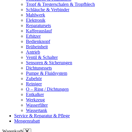
Tropf & Tresterschalen & Tropfblech
Schläuche & Verbinder
Mahlwerk
Elektronik
Reparatursets
Kaffeeauslauf
Erhitzer
Bedienknopf
Brüheinheit
Antrieb
Ventil & Schalter
Sensoren & Sicherungen
Dichtungssets
Pumpe & Fluidsystem
Zubehör
Reiniger
O – Ring / Dichtungen
Entkalker
Werkzeug
Wasserfilter
Wassertank
Service & Reparatur & Pflege
Mengenrabatt
Warenkorb