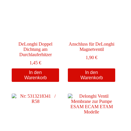
DeLonghi Doppel
Anschluss für DeLonghi
Dichtung am
Magnetventil
Durchlauferhitzer
1,90
€
1,45
€
In den
In den
Warenkorb
Warenkorb