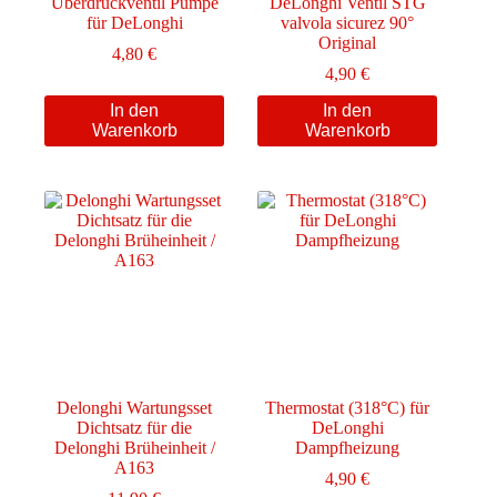
Überdruckventil Pumpe
DeLonghi Ventil STG
für DeLonghi
valvola sicurez 90°
Original
4,80
€
4,90
€
In den
In den
Warenkorb
Warenkorb
Delonghi Wartungsset
Thermostat (318°C) für
Dichtsatz für die
DeLonghi
Delonghi Brüheinheit /
Dampfheizung
A163
4,90
€