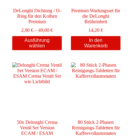
DeLonghi Dichtung / O-
Premium Wartungsset für
Ring für den Kolben
die DeLonghi
Premium
Brüheinheit
Preisspanne:
2,90
€
–
49,00
€
14,20
€
2,90 €
Dieses
Ausführung
In den
bis
Produkt
wählen
Warenkorb
49,00 €
weist
mehrere
Varianten
auf.
Die
Optionen
können
auf
der
Produktseite
gewählt
werden
50x Delonghi Crema
80 Stück 2-Phasen
Ventil Set Version
Reinigungs-Tabletten für
ECAM / ESAM
Kaffeevollautomaten