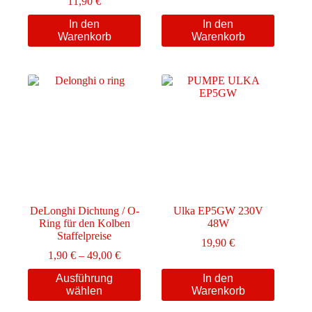
11,90
€
In den
In den
Warenkorb
Warenkorb
DeLonghi Dichtung / O-
Ulka EP5GW 230V
Ring für den Kolben
48W
Staffelpreise
19,90
€
Preisspanne:
1,90
€
–
49,00
€
1,90 €
Dieses
Ausführung
In den
bis
Produkt
wählen
Warenkorb
49,00 €
weist
mehrere