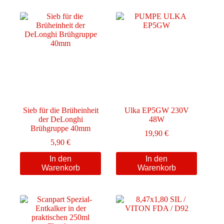
Varianten
auf.
Die
Optionen
können
auf
der
Produktseite
gewählt
werden
Sieb für die Brüheinheit
Ulka EP5GW 230V
der DeLonghi
48W
Brühgruppe 40mm
19,90
€
5,90
€
In den
In den
Warenkorb
Warenkorb