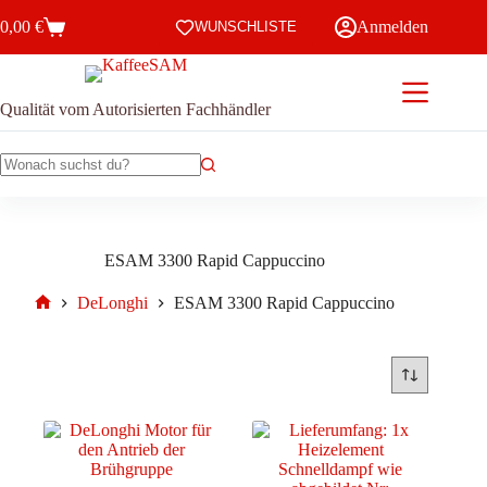
Zum
0,00
€
Anmelden
Inhalt
WUNSCHLISTE
Warenkorb
springen
Qualität vom Autorisierten Fachhändler
Keine
Ergebnisse
ESAM 3300 Rapid Cappuccino
DeLonghi
ESAM 3300 Rapid Cappuccino
Start