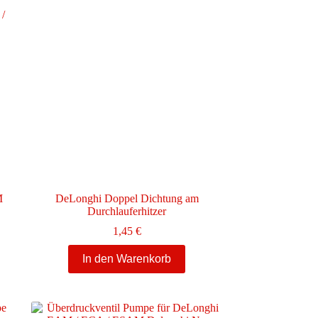
M
DeLonghi Doppel Dichtung am
Durchlauferhitzer
1,45
€
In den Warenkorb