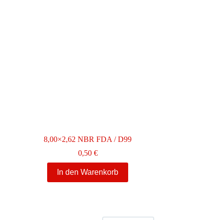
8,00×2,62 NBR FDA / D99
0,50
€
In den Warenkorb