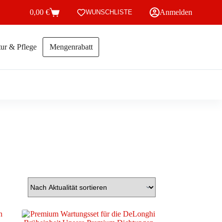
0,00
€
Anmelden
WUNSCHLISTE
Warenkorb
ur & Pflege
Mengenrabatt