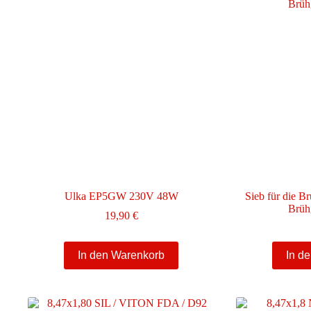
Ulka EP5GW 230V 48W
Sieb für die B
Brüh
19,90
€
In den Warenkorb
In d