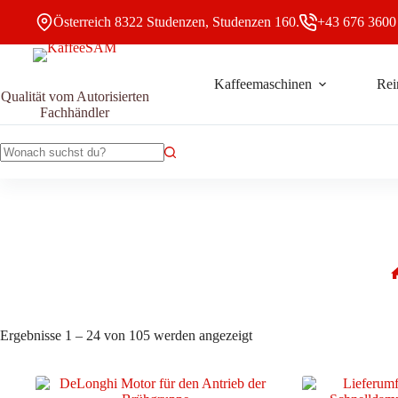
Zum
Österreich 8322 Studenzen, Studenzen 160.
+43 676 3600
Inhalt
springen
Kaffeemaschinen
Rei
Qualität vom Autorisierten
Fachhändler
Keine
Ergebnisse
Nach
Ergebnisse 1 – 24 von 105 werden angezeigt
Aktualität
sortiert