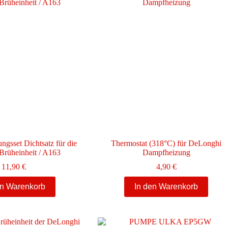
ngsset Dichtsatz für die
Thermostat (318°C) für DeLonghi
Brüheinheit / A163
Dampfheizung
11,90
€
4,90
€
en Warenkorb
In den Warenkorb