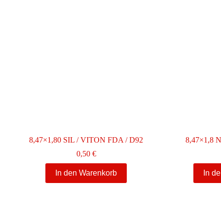
8,47×1,80 SIL / VITON FDA / D92
8,47×1,8 
0,50
€
In den Warenkorb
In d