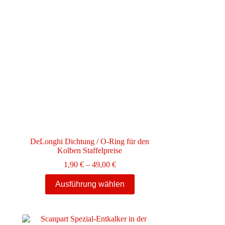
DeLonghi Dichtung / O-Ring für den
Kolben Staffelpreise
Preisspanne:
1,90
€
–
49,00
€
1,90 €
Dieses
bis
Ausführung wählen
Produkt
49,00 €
weist
mehrere
Varianten
auf.