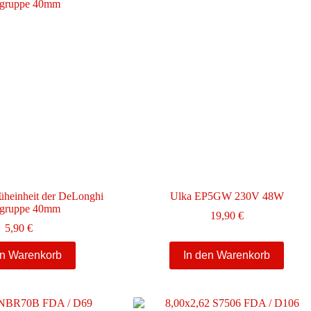
rüheinheit der DeLonghi
Ulka EP5GW 230V 48W
gruppe 40mm
19,90
€
5,90
€
en Warenkorb
In den Warenkorb