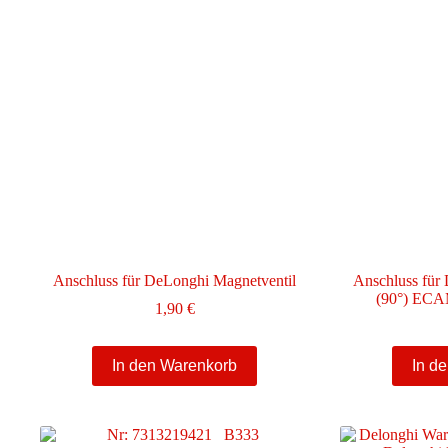
Anschluss für DeLonghi Magnetventil
Anschluss für
(90°) EC
1,90
€
In den Warenkorb
In d