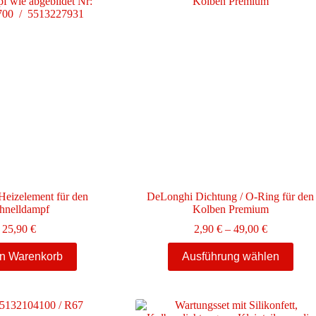
eizelement für den
DeLonghi Dichtung / O-Ring für den
hnelldampf
Kolben Premium
Preisspann
25,90
€
2,90
€
–
49,00
€
2,90 €
Dieses
bis
en Warenkorb
Ausführung wählen
Produkt
49,00 €
weist
mehrere
Varianten
auf.