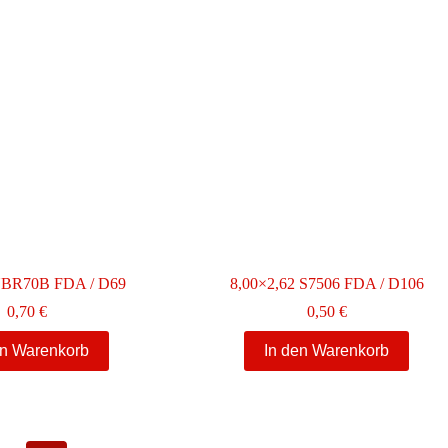
NBR70B FDA / D69
8,00×2,62 S7506 FDA / D106
0,70
€
0,50
€
en Warenkorb
In den Warenkorb