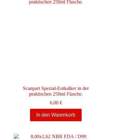
Die
Optionen
können
auf
der
Produktseite
gewählt
werden
Scanpart Spezial-Entkalker in der
praktischen 250ml Flasche.
6,00
€
In den Warenkorb