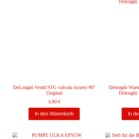
DeLonghi Ventil STG valvola sicurez 90°
Delonghi Wartu
Original
Delonghi 
4,90
€
In den Warenkorb
In d