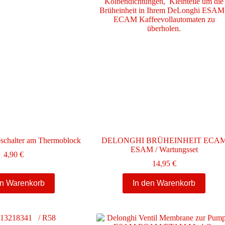
Die
Optionen
können
auf
der
Produktseite
gewählt
werden
schalter am Thermoblock
DELONGHI BRÜHEINHEIT ECA
ESAM / Wartungsset
4,90
€
14,95
€
en Warenkorb
In den Warenkorb