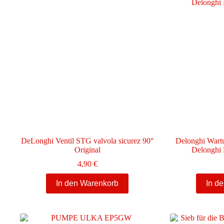
DeLonghi Ventil STG valvola sicurez 90°
Delonghi Wartu
Original
Delonghi 
4,90
€
In den Warenkorb
In d