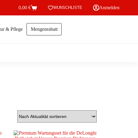
0,00
€
Anmelden
WUNSCHLISTE
Warenkorb
ur & Pflege
Mengenrabatt