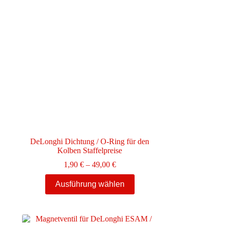
DeLonghi Dichtung / O-Ring für den
Kolben Staffelpreise
Preisspanne:
1,90
€
–
49,00
€
1,90 €
Dieses
bis
Ausführung wählen
Produkt
49,00 €
weist
mehrere
Varianten
auf.