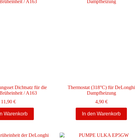
ngsset Dichtsatz für die
Thermostat (318°C) für DeLonghi
Brüheinheit / A163
Dampfheizung
11,90
€
4,90
€
en Warenkorb
In den Warenkorb