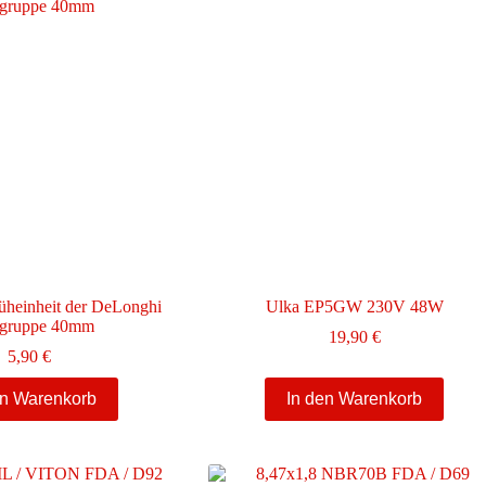
rüheinheit der DeLonghi
Ulka EP5GW 230V 48W
gruppe 40mm
19,90
€
5,90
€
en Warenkorb
In den Warenkorb