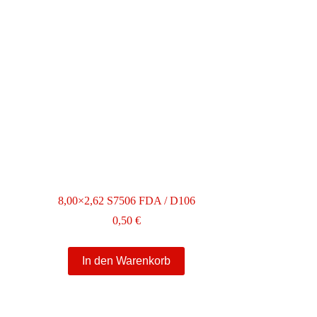
8,00×2,62 S7506 FDA / D106
0,50
€
In den Warenkorb