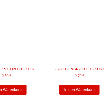
IL / VITON FDA / D92
8,47×1,8 NBR70B FDA / D69
0,50
€
0,70
€
en Warenkorb
In den Warenkorb