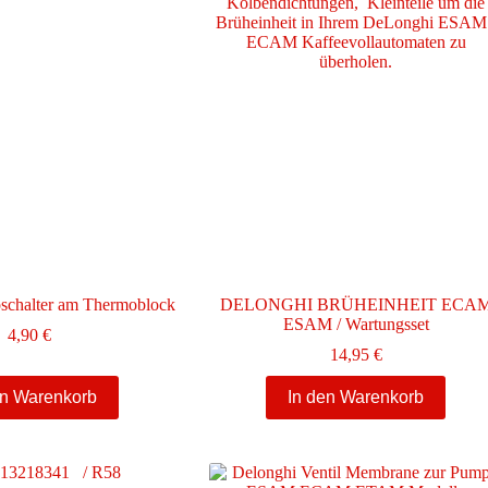
Die
Optionen
können
auf
der
Produktseite
gewählt
werden
schalter am Thermoblock
DELONGHI BRÜHEINHEIT ECA
ESAM / Wartungsset
4,90
€
14,95
€
en Warenkorb
In den Warenkorb