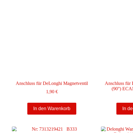
Anschluss für DeLonghi Magnetventil
Anschluss für
(90°) EC
1,90
€
In den Warenkorb
In d