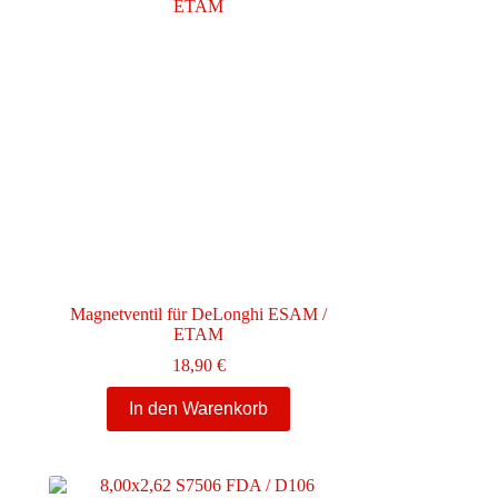
Die
Optionen
können
auf
der
Produktseite
gewählt
werden
Magnetventil für DeLonghi ESAM /
ETAM
18,90
€
In den Warenkorb