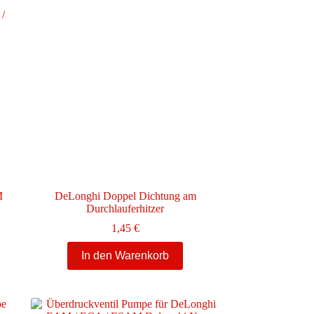
M
DeLonghi Doppel Dichtung am
Durchlauferhitzer
1,45
€
In den Warenkorb