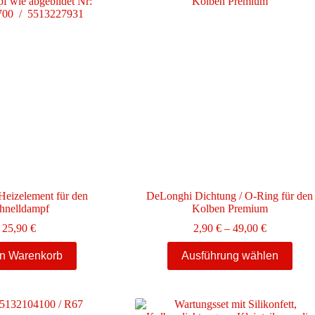
eizelement für den
DeLonghi Dichtung / O-Ring für den
hnelldampf
Kolben Premium
Preisspann
25,90
€
2,90
€
–
49,00
€
2,90 €
Dieses
bis
en Warenkorb
Ausführung wählen
Produkt
49,00 €
weist
mehrere
Varianten
auf.