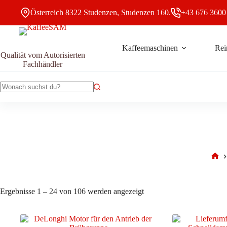
Zum
Österreich 8322 Studenzen, Studenzen 160.
+43 676 3600
Inhalt
springen
Kaffeemaschinen
Rei
Qualität vom Autorisierten
Fachhändler
Keine
Ergebnisse
Star
Nach
Ergebnisse 1 – 24 von 106 werden angezeigt
Aktualität
sortiert