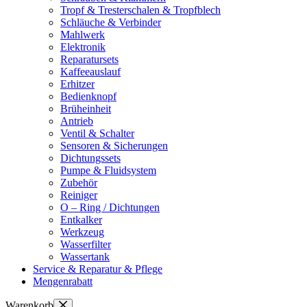
Tropf & Tresterschalen & Tropfblech
Schläuche & Verbinder
Mahlwerk
Elektronik
Reparatursets
Kaffeeauslauf
Erhitzer
Bedienknopf
Brüheinheit
Antrieb
Ventil & Schalter
Sensoren & Sicherungen
Dichtungssets
Pumpe & Fluidsystem
Zubehör
Reiniger
O – Ring / Dichtungen
Entkalker
Werkzeug
Wasserfilter
Wassertank
Service & Reparatur & Pflege
Mengenrabatt
Warenkorb