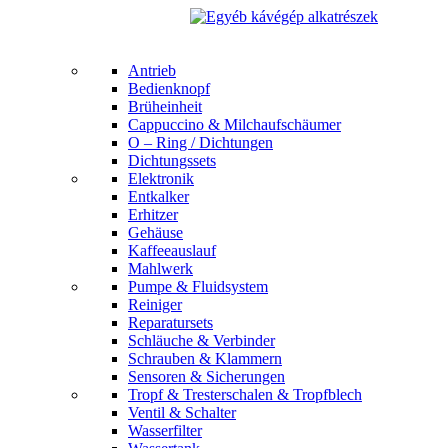
Antrieb
Bedienknopf
Brüheinheit
Cappuccino & Milchaufschäumer
O – Ring / Dichtungen
Dichtungssets
Elektronik
Entkalker
Erhitzer
Gehäuse
Kaffeeauslauf
Mahlwerk
Pumpe & Fluidsystem
Reiniger
Reparatursets
Schläuche & Verbinder
Schrauben & Klammern
Sensoren & Sicherungen
Tropf & Tresterschalen & Tropfblech
Ventil & Schalter
Wasserfilter