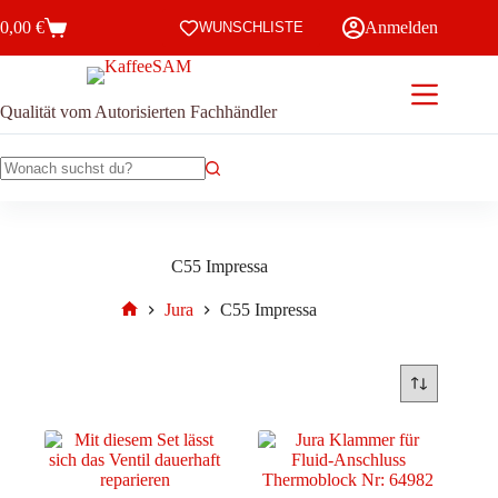
Zum
0,00
€
Anmelden
Inhalt
WUNSCHLISTE
Warenkorb
springen
Qualität vom Autorisierten Fachhändler
Keine
Ergebnisse
C55 Impressa
Jura
C55 Impressa
Start