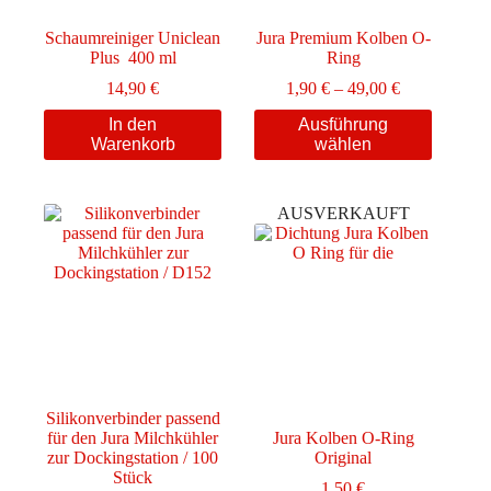
Schaumreiniger Uniclean
Jura Premium Kolben O-
Plus 400 ml
Ring
Preisspanne:
14,90
€
1,90
€
–
49,00
€
1,90 €
Dieses
In den
Ausführung
bis
Produkt
Warenkorb
wählen
49,00 €
weist
mehrere
Varianten
AUSVERKAUFT
auf.
Die
Optionen
können
auf
der
Produktseite
gewählt
werden
Silikonverbinder passend
für den Jura Milchkühler
Jura Kolben O-Ring
zur Dockingstation / 100
Original
Stück
1,50
€