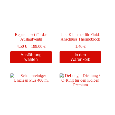
Reparaturset für das
Jura Klammer für Fluid-
Auslaufventil
Anschluss Thermoblock
Preisspanne:
4,50
€
–
199,00
€
1,40
€
4,50 €
Dieses
Ausführung
In den
bis
Produkt
wählen
Warenkorb
199,00 €
weist
mehrere
Varianten
auf.
Die
Optionen
können
auf
der
Produktseite
gewählt
werden