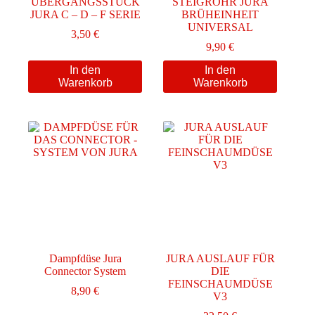
ÜBERGANGSSTÜCK
STEIGROHR JURA
JURA C – D – F SERIE
BRÜHEINHEIT
UNIVERSAL
3,50
€
9,90
€
In den
In den
Warenkorb
Warenkorb
Dampfdüse Jura
JURA AUSLAUF FÜR
Connector System
DIE
FEINSCHAUMDÜSE
8,90
€
V3