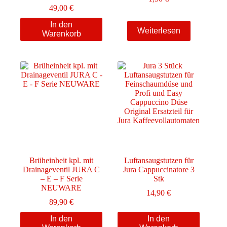
49,00
€
In den
Weiterlesen
Warenkorb
Brüheinheit kpl. mit
Luftansaugstutzen für
Drainageventil JURA C
Jura Cappuccinatore 3
– E – F Serie
Stk
NEUWARE
14,90
€
89,90
€
In den
In den