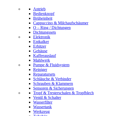
Antrieb
Bedienknopf
Brüheinheit
Cappuccino & Milchaufschäumer
O – Ring / Dichtungen
Dichtungssets
Elektronik
Entkalker
Erhitzer
Gehäuse
Kaffeeauslauf
Mahlwerk
Pumpe & Fluidsystem
Reiniger
Reparatursets
Schläuche & Verbinder
Schrauben & Klammern
Sensoren & Sicherungen
Tropf & Tresterschalen & Tropfblech
Ventil & Schalter
Wasserfilter
Wassertank
Werkzeug