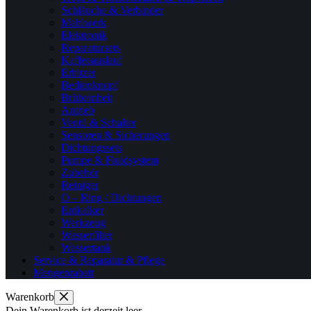
Schläuche & Verbinder
Mahlwerk
Elektronik
Reparatursets
Kaffeeauslauf
Erhitzer
Bedienknopf
Brüheinheit
Antrieb
Ventil & Schalter
Sensoren & Sicherungen
Dichtungssets
Pumpe & Fluidsystem
Zubehör
Reiniger
O – Ring / Dichtungen
Entkalker
Werkzeug
Wasserfilter
Wassertank
Service & Reparatur & Pflege
Mengenrabatt
Warenkorb
Dein Warenkorb ist derzeit leer.