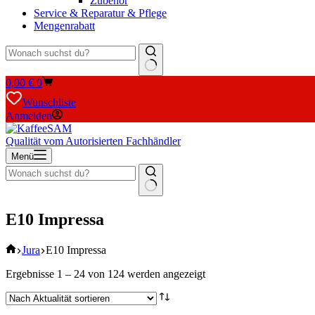
Zubehör
Service & Reparatur & Pflege
Mengenrabatt
Keine
Warenkorb
0,00
€
0
Ergebnisse
Wunschliste
Anmelden
Qualität vom Autorisierten Fachhändler
Menü
Keine
Ergebnisse
E10 Impressa
Start
Jura
E10 Impressa
Nach
Ergebnisse 1 – 24 von 124 werden angezeigt
Aktualität
sortiert