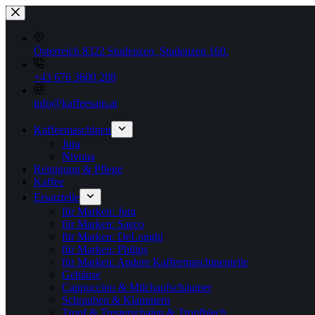
Zum
Inhalt
springen
Österreich 8322 Studenzen, Studenzen 160.
+43 676 3600 208
info@kaffeesam.at
Kaffeemaschinen
Jura
Nivona
Reinigung & Pflege
Kaffee
Ersatzteile
für Marken: Jura
für Marken: Saeco
für Marken: DeLonghi
für Marken: Philips
für Marken: Andere Kaffeemaschinenteile
Gehäuse
Cappuccino & Milchaufschäumer
Schrauben & Klammern
Tropf & Tresterschalen & Tropfblech