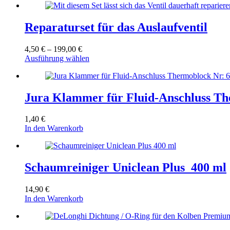
Reparaturset für das Auslaufventil
Preisspanne:
4,50
€
–
199,00
€
4,50 €
Dieses
Ausführung wählen
bis
Produkt
199,00 €
weist
mehrere
Varianten
Jura Klammer für Fluid-Anschluss T
auf.
Die
1,40
€
Optionen
In den Warenkorb
können
auf
der
Produktseite
Schaumreiniger Uniclean Plus 400 ml
gewählt
werden
14,90
€
In den Warenkorb