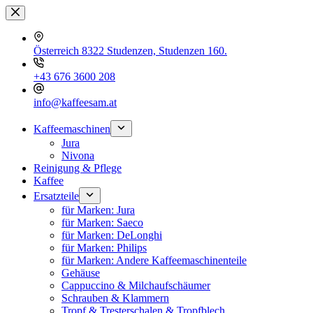
Zum
Inhalt
springen
Österreich 8322 Studenzen, Studenzen 160.
+43 676 3600 208
info@kaffeesam.at
Kaffeemaschinen
Jura
Nivona
Reinigung & Pflege
Kaffee
Ersatzteile
für Marken: Jura
für Marken: Saeco
für Marken: DeLonghi
für Marken: Philips
für Marken: Andere Kaffeemaschinenteile
Gehäuse
Cappuccino & Milchaufschäumer
Schrauben & Klammern
Tropf & Tresterschalen & Tropfblech