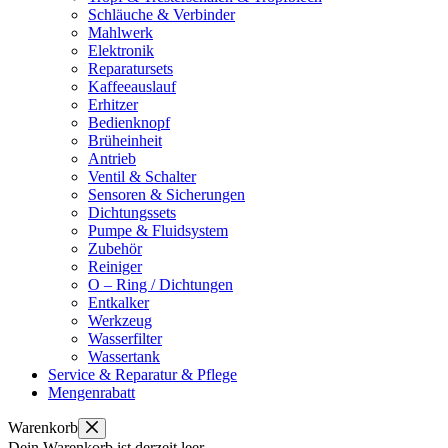
Schläuche & Verbinder
Mahlwerk
Elektronik
Reparatursets
Kaffeeauslauf
Erhitzer
Bedienknopf
Brüheinheit
Antrieb
Ventil & Schalter
Sensoren & Sicherungen
Dichtungssets
Pumpe & Fluidsystem
Zubehör
Reiniger
O – Ring / Dichtungen
Entkalker
Werkzeug
Wasserfilter
Wassertank
Service & Reparatur & Pflege
Mengenrabatt
Warenkorb
Dein Warenkorb ist derzeit leer.