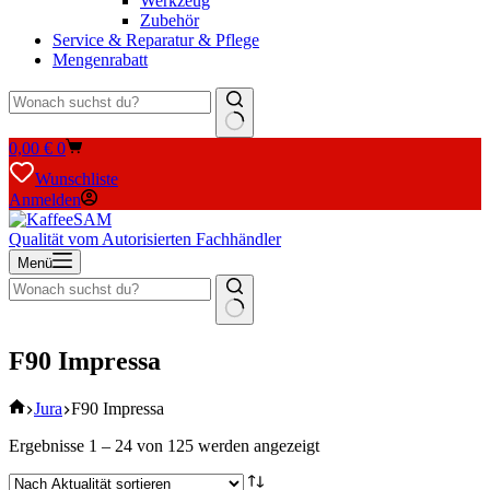
Werkzeug
Zubehör
Service & Reparatur & Pflege
Mengenrabatt
Keine
Warenkorb
0,00
€
0
Ergebnisse
Wunschliste
Anmelden
Qualität vom Autorisierten Fachhändler
Menü
Keine
Ergebnisse
F90 Impressa
Start
Jura
F90 Impressa
Nach
Ergebnisse 1 – 24 von 125 werden angezeigt
Aktualität
sortiert