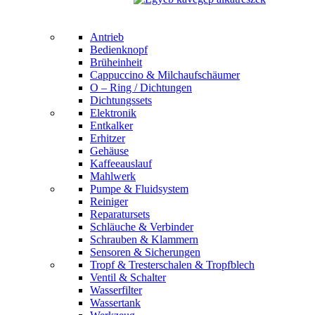
Antrieb
Bedienknopf
Brüheinheit
Cappuccino & Milchaufschäumer
O – Ring / Dichtungen
Dichtungssets
Elektronik
Entkalker
Erhitzer
Gehäuse
Kaffeeauslauf
Mahlwerk
Pumpe & Fluidsystem
Reiniger
Reparatursets
Schläuche & Verbinder
Schrauben & Klammern
Sensoren & Sicherungen
Tropf & Tresterschalen & Tropfblech
Ventil & Schalter
Wasserfilter
Wassertank