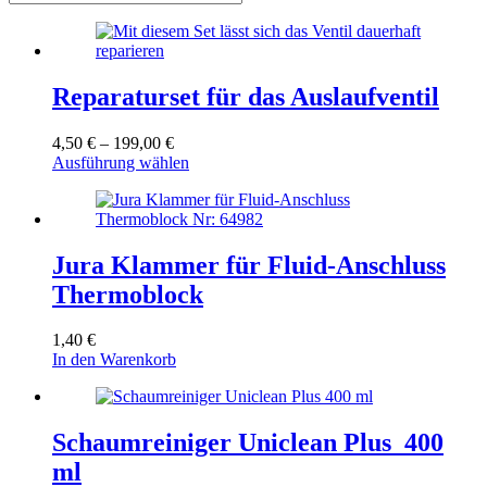
Reparaturset für das Auslaufventil
Preisspanne:
4,50
€
–
199,00
€
4,50 €
Dieses
Ausführung wählen
bis
Produkt
199,00 €
weist
mehrere
Varianten
auf.
Jura Klammer für Fluid-Anschluss
Die
Thermoblock
Optionen
können
auf
1,40
€
der
In den Warenkorb
Produktseite
gewählt
werden
Schaumreiniger Uniclean Plus 400
ml