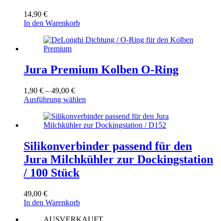
14,90
€
In den Warenkorb
Jura Premium Kolben O-Ring
Preisspanne:
1,90
€
–
49,00
€
1,90 €
Dieses
Ausführung wählen
bis
Produkt
49,00 €
weist
mehrere
Varianten
auf.
Silikonverbinder passend für den
Die
Jura Milchkühler zur Dockingstation
Optionen
können
/ 100 Stück
auf
der
49,00
€
Produktseite
In den Warenkorb
gewählt
werden
AUSVERKAUFT