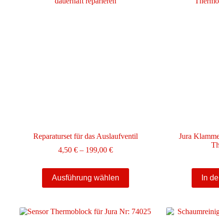
Reparaturset für das Auslaufventil
Jura Klammer
Th
Preisspanne:
4,50
€
–
199,00
€
4,50 €
bis
Dieses
199,00 €
Ausführung wählen
In d
Produkt
weist
mehrere
Varianten
auf.