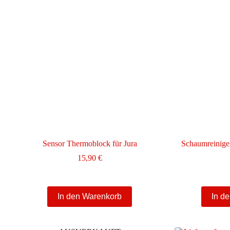
Die
Optionen
können
auf
der
Produktseite
gewählt
werden
Sensor Thermoblock für Jura
Schaumreinige
15,90
€
In den Warenkorb
In d