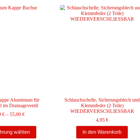
Varianten
auf.
Die
Optionen
können
auf
der
Produktseite
gewählt
werden
appe Aluminium für
Schlauchschelle, Sicherungsblech und
el im Drainageventil
Klemmfeder (2 Teile)
WIEDERVERSCHLIESSBAR
Preisspanne:
9
€
–
55,00
€
1,99 €
4,95
€
bis
Dieses
55,00 €
hrung wählen
In den Warenkorb
Produkt
weist