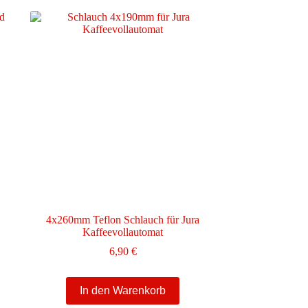
Varianten
auf.
Die
Optionen
können
auf
der
Produktseite
gewählt
werden
4x260mm Teflon Schlauch für Jura
Kaffeevollautomat
6,90
€
In den Warenkorb