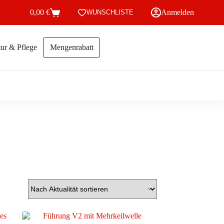
0,00
€
Anmelden
WUNSCHLISTE
Warenkorb
ur & Pflege
Mengenrabatt