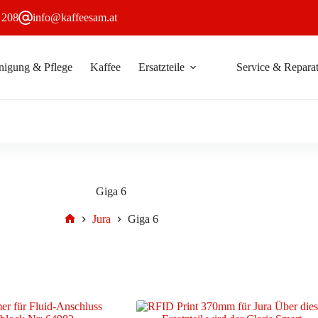
 208
info@kaffeesam.at
nigung & Pflege
Kaffee
Ersatzteile
Service & Reparat
Giga 6
Jura
Giga 6
Start