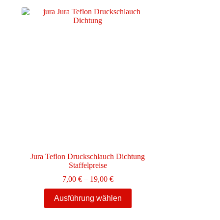
Jura Teflon Druckschlauch Dichtung
Staffelpreise
e:
Preisspanne:
7,00
€
–
19,00
€
7,00 €
Dieses
bis
Ausführung wählen
Produkt
19,00 €
weist
mehrere