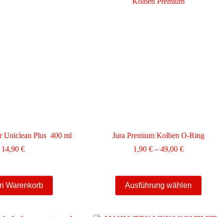
r Uniclean Plus 400 ml
Jura Premium Kolben O-Ring
Preisspann
14,90
€
1,90
€
–
49,00
€
1,90 €
bis
49,00 €
Dieses
en Warenkorb
Ausführung wählen
Produkt
weist
mehrere
Varianten