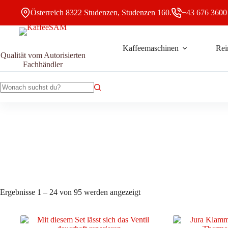
Zum
Österreich 8322 Studenzen, Studenzen 160.
+43 676 3600
Inhalt
springen
Kaffeemaschinen
Rei
Qualität vom Autorisierten
Fachhändler
Keine
Ergebnisse
Nach
Ergebnisse 1 – 24 von 95 werden angezeigt
Aktualität
sortiert