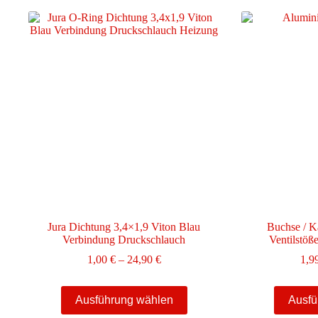
Jura Dichtung 3,4×1,9 Viton Blau
Buchse / K
Verbindung Druckschlauch
Ventilstöß
Preisspanne:
1,00
€
–
24,90
€
1,9
1,00 €
bis
Dieses
24,90 €
Ausführung wählen
Ausfü
Produkt
weist