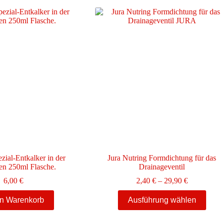
zial-Entkalker in der
Jura Nutring Formdichtung für das
hen 250ml Flasche.
Drainageventil
Preisspann
6,00
€
2,40
€
–
29,90
€
2,40 €
Dieses
bis
en Warenkorb
Ausführung wählen
Produkt
29,90 €
weist
mehrere