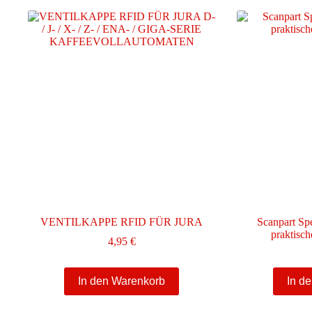
VENTILKAPPE RFID FÜR JURA
Scanpart Spe
praktisc
4,95
€
In den Warenkorb
In d