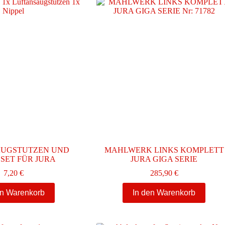
auf.
Die
Optionen
können
auf
der
Produktseite
gewählt
werden
AUGSTUTZEN UND
MAHLWERK LINKS KOMPLETT
 SET FÜR JURA
JURA GIGA SERIE
7,20
€
285,90
€
en Warenkorb
In den Warenkorb