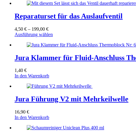
Reparaturset für das Auslaufventil
Preisspanne:
4,50
€
–
199,00
€
4,50 €
Dieses
Ausführung wählen
bis
Produkt
199,00 €
weist
mehrere
Varianten
Jura Klammer für Fluid-Anschluss T
auf.
Die
1,40
€
Optionen
In den Warenkorb
können
auf
der
Produktseite
Jura Führung V2 mit Mehrkeilwelle
gewählt
werden
16,90
€
In den Warenkorb