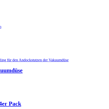
akuumdüse
 4er Pack