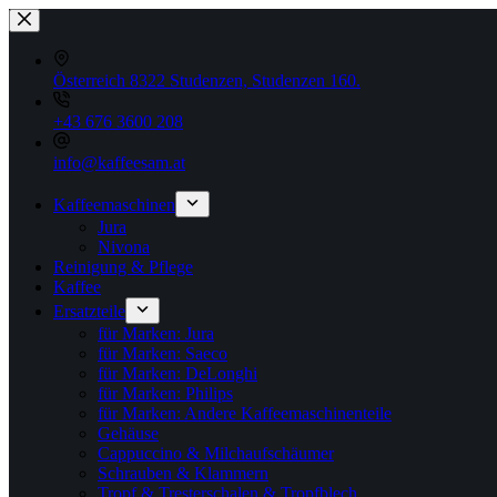
Zum
Inhalt
springen
Österreich 8322 Studenzen, Studenzen 160.
+43 676 3600 208
info@kaffeesam.at
Kaffeemaschinen
Jura
Nivona
Reinigung & Pflege
Kaffee
Ersatzteile
für Marken: Jura
für Marken: Saeco
für Marken: DeLonghi
für Marken: Philips
für Marken: Andere Kaffeemaschinenteile
Gehäuse
Cappuccino & Milchaufschäumer
Schrauben & Klammern
Tropf & Tresterschalen & Tropfblech