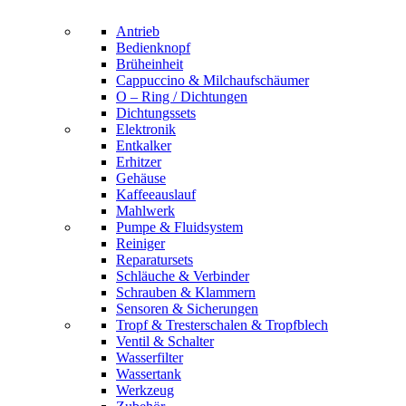
Antrieb
Bedienknopf
Brüheinheit
Cappuccino & Milchaufschäumer
O – Ring / Dichtungen
Dichtungssets
Elektronik
Entkalker
Erhitzer
Gehäuse
Kaffeeauslauf
Mahlwerk
Pumpe & Fluidsystem
Reiniger
Reparatursets
Schläuche & Verbinder
Schrauben & Klammern
Sensoren & Sicherungen
Tropf & Tresterschalen & Tropfblech
Ventil & Schalter
Wasserfilter
Wassertank
Werkzeug