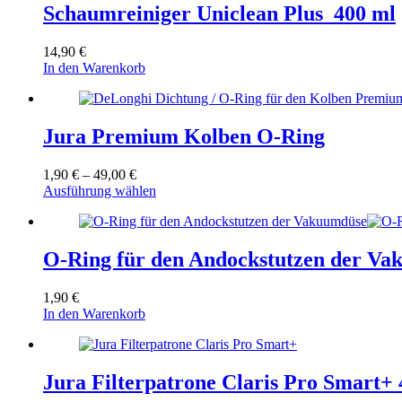
Schaumreiniger Uniclean Plus 400 ml
14,90
€
In den Warenkorb
Jura Premium Kolben O-Ring
Preisspanne:
1,90
€
–
49,00
€
1,90 €
Dieses
Ausführung wählen
bis
Produkt
49,00 €
weist
mehrere
Varianten
O-Ring für den Andockstutzen der V
auf.
Die
1,90
€
Optionen
In den Warenkorb
können
auf
der
Produktseite
Jura Filterpatrone Claris Pro Smart+
gewählt
werden