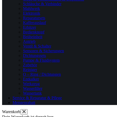
Schläuche & Verbinder
Mahlwerk
Elektronik
Reparatursets
Kaffeeauslauf
Erhitzer
Bedienknopf
Brüheinheit
Antrieb
Ventil & Schalter
Sensoren & Sicherungen
Dichtungssets
Pumpe & Fluidsystem
Zubehör
Reiniger
O – Ring / Dichtungen
Entkalker
Werkzeug
Wasserfilter
Wassertank
Service & Reparatur & Pflege
Mengenrabatt
Warenkorb
Dein Warenkorb ist derzeit leer.