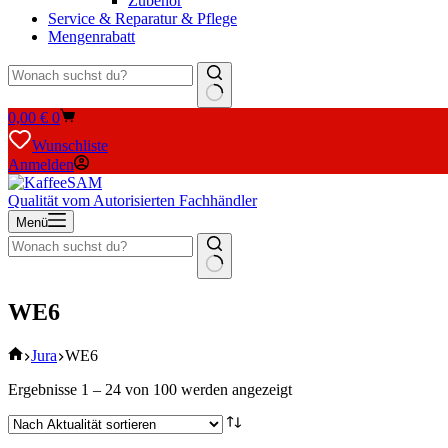
Zubehör
Service & Reparatur & Pflege
Mengenrabatt
Keine
Warenkorb
0,00
€
0
Ergebnisse
Wunschliste
Anmelden
Qualität vom Autorisierten Fachhändler
Menü
Keine
Ergebnisse
WE6
Start
Jura
WE6
Nach
Ergebnisse 1 – 24 von 100 werden angezeigt
Aktualität
sortiert