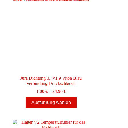
Jura Dichtung 3,4×1,9 Viton Blau
Verbindung Druckschlauch
e:
Preisspanne:
1,00
€
–
24,90
€
1,00 €
Dieses
bis
Ausführung wählen
Produkt
24,90 €
weist
mehrere
Varianten
auf.