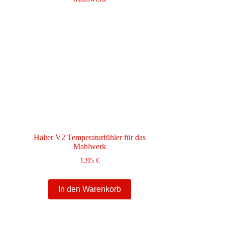
Die
Optionen
können
auf
der
Produktseite
gewählt
werden
Halter V2 Temperaturfühler für das
Mahlwerk
1,95
€
In den Warenkorb