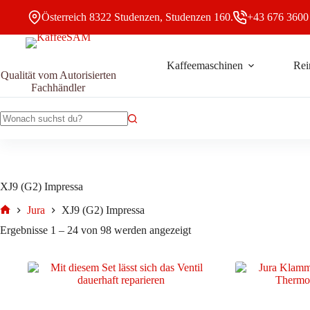
Zum
Österreich 8322 Studenzen, Studenzen 160.
+43 676 3600
Inhalt
springen
Kaffeemaschinen
Rei
Qualität vom Autorisierten
Fachhändler
Keine
Ergebnisse
XJ9 (G2) Impressa
Jura
XJ9 (G2) Impressa
Start
Nach
Ergebnisse 1 – 24 von 98 werden angezeigt
Aktualität
sortiert