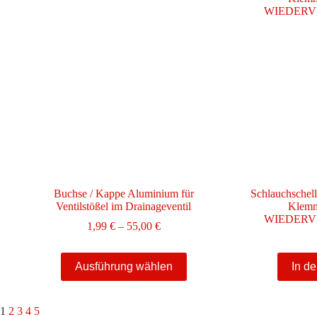
Buchse / Kappe Aluminium für
Schlauchschel
Ventilstößel im Drainageventil
Klemmf
WIEDERV
Preisspanne:
1,99
€
–
55,00
€
1,99 €
bis
Dieses
55,00 €
Ausführung wählen
In d
Produkt
weist
mehrere
Varianten
1
2
3
4
5