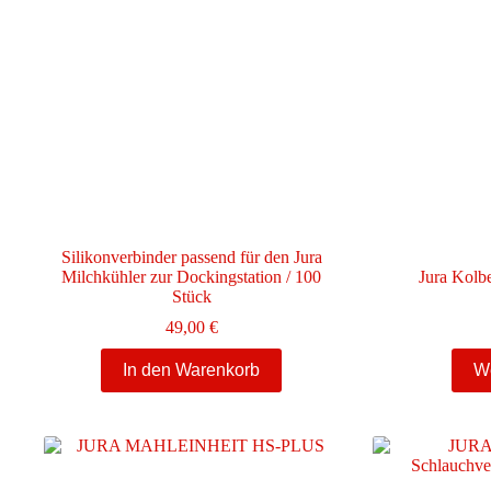
können
auf
der
Produktseite
gewählt
werden
Silikonverbinder passend für den Jura
Milchkühler zur Dockingstation / 100
Jura Kolb
Stück
49,00
€
In den Warenkorb
We