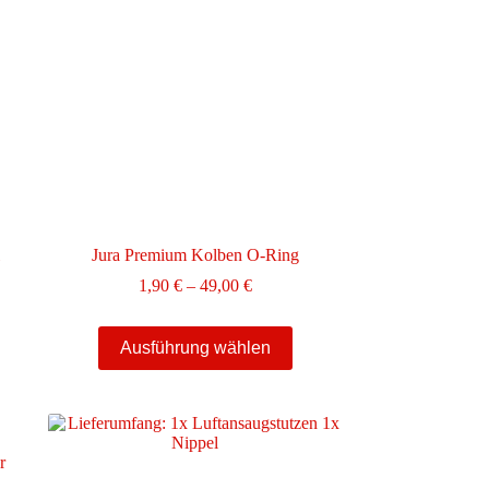
l
Jura Premium Kolben O-Ring
Preisspanne:
1,90
€
–
49,00
€
1,90 €
bis
Dieses
49,00 €
Ausführung wählen
Produkt
weist
mehrere
Varianten
auf.
Die
Optionen