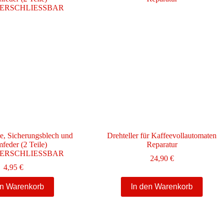
Die
Die
Optionen
Optionen
können
können
auf
auf
der
der
Produktseite
Produktseite
gewählt
gewählt
werden
werden
le, Sicherungsblech und
Drehteller für Kaffeevollautomaten
eder (2 Teile)
Reparatur
ERSCHLIESSBAR
24,90
€
4,95
€
en Warenkorb
In den Warenkorb