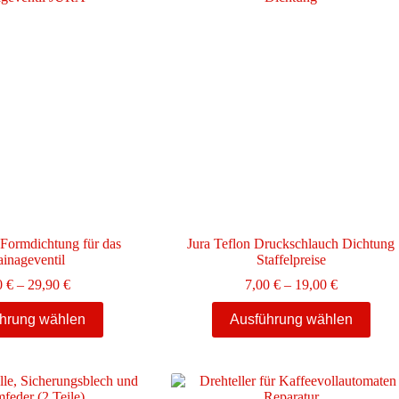
 Formdichtung für das
Jura Teflon Druckschlauch Dichtung
ainageventil
Staffelpreise
Preisspanne:
Preisspann
0
€
–
29,90
€
7,00
€
–
19,00
€
2,40 €
7,00 €
Dieses
Dieses
bis
bis
hrung wählen
Ausführung wählen
Produkt
Produkt
29,90 €
19,00 €
weist
weist
mehrere
mehrere
Varianten
Varianten
auf.
auf.