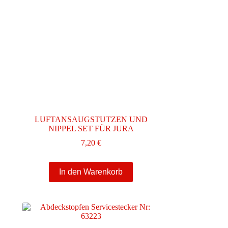
können
auf
der
Produktseite
gewählt
werden
LUFTANSAUGSTUTZEN UND
NIPPEL SET FÜR JURA
7,20
€
In den Warenkorb