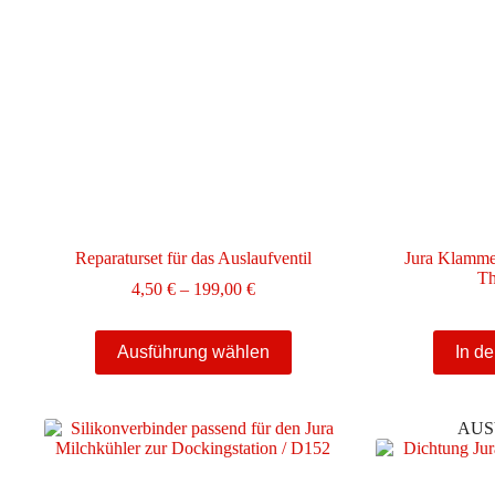
Reparaturset für das Auslaufventil
Jura Klammer
Th
Preisspanne:
4,50
€
–
199,00
€
4,50 €
bis
Dieses
199,00 €
Ausführung wählen
In d
Produkt
weist
mehrere
Varianten
AUS
auf.
Die
Optionen