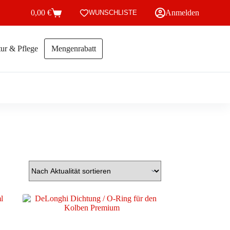
0,00
€
Anmelden
WUNSCHLISTE
Warenkorb
ur & Pflege
Mengenrabatt