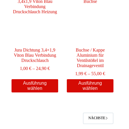
Die
Die
Optionen
Optionen
können
können
auf
auf
der
der
Produktseite
Produktseite
gewählt
gewählt
werden
werden
Jura Dichtung 3,4×1,9
Buchse / Kappe
Viton Blau Verbindung
Aluminium für
Druckschlauch
Ventilstößel im
Drainageventil
Preisspanne:
1,00
€
–
24,90
€
1,00 €
Preisspanne:
1,99
€
–
55,00
€
bis
1,99 €
Dieses
Dieses
Ausführung
Ausführung
24,90 €
bis
Produkt
Produkt
wählen
wählen
55,00 €
weist
weist
mehrere
mehrere
Varianten
Varianten
auf.
auf.
Die
Die
Optionen
Optionen
NÄCHSTE
können
können
auf
auf