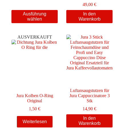
bis
49,00
€
49,00 €
Dieses
Ausführung
In den
Produkt
wählen
Warenkorb
weist
mehrere
Varianten
AUSVERKAUFT
auf.
Die
Optionen
können
auf
der
Produktseite
gewählt
werden
Luftansaugstutzen für
Jura Kolben O-Ring
Jura Cappuccinatore 3
Original
Stk
1,50
€
14,90
€
In den
Weiterlesen
Warenkorb