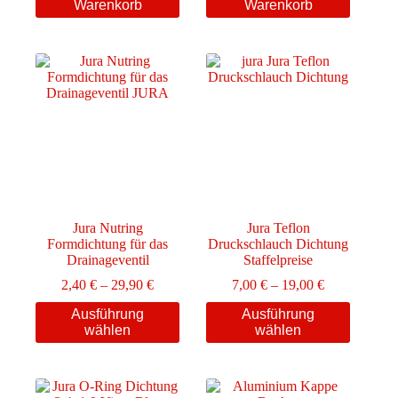
Warenkorb
Warenkorb
Jura Nutring
Jura Teflon
Formdichtung für das
Druckschlauch Dichtung
Drainageventil
Staffelpreise
Preisspanne:
Preisspanne:
2,40
€
–
29,90
€
7,00
€
–
19,00
€
2,40 €
7,00 €
Dieses
Dieses
Ausführung
Ausführung
bis
bis
Produkt
Produkt
wählen
wählen
29,90 €
19,00 €
weist
weist
mehrere
mehrere
Varianten
Varianten
auf.
auf.