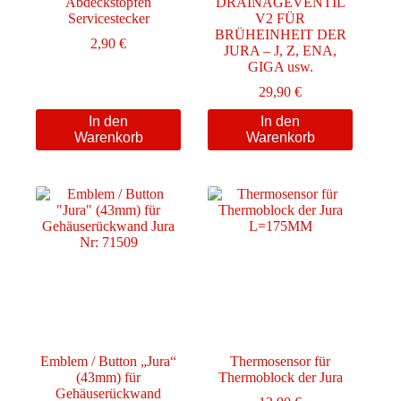
Abdeckstopfen
DRAINAGEVENTIL
Servicestecker
V2 FÜR
BRÜHEINHEIT DER
2,90
€
JURA – J, Z, ENA,
GIGA usw.
29,90
€
In den
In den
Warenkorb
Warenkorb
Emblem / Button „Jura“
Thermosensor für
(43mm) für
Thermoblock der Jura
Gehäuserückwand