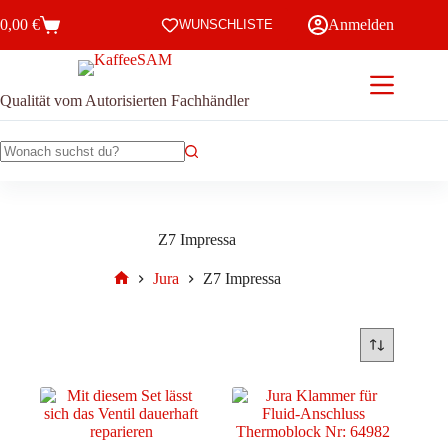
Zum
0,00
€
Anmelden
Inhalt
WUNSCHLISTE
Warenkorb
springen
Qualität vom Autorisierten Fachhändler
Keine
Ergebnisse
Z7 Impressa
Jura
Z7 Impressa
Start