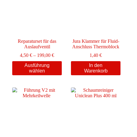
Reparaturset für das
Jura Klammer für Fluid-
Auslaufventil
Anschluss Thermoblock
Preisspanne:
4,50
€
–
199,00
€
1,40
€
4,50 €
Dieses
Ausführung
In den
bis
Produkt
wählen
Warenkorb
199,00 €
weist
mehrere
Varianten
auf.
Die
Optionen
können
auf
der
Produktseite
gewählt
werden