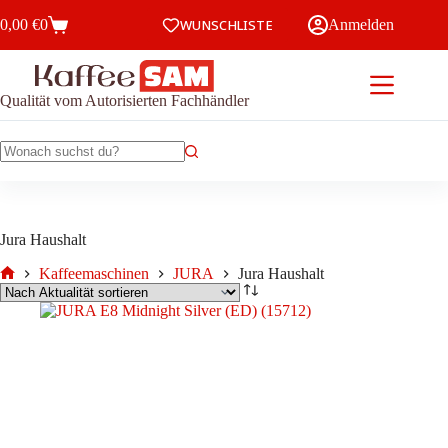
Zum
0,00
€
0
WUNSCHLISTE
Anmelden
Inhalt
Warenkorb
springen
Qualität vom Autorisierten Fachhändler
Keine
Ergebnisse
Jura Haushalt
Kaffeemaschinen
JURA
Jura Haushalt
Start