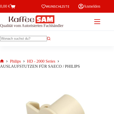
Zum
0,00
€
WUNSCHLISTE
Anmelden
Inhalt
Warenkorb
springen
Qualität vom Autorisierten Fachhändler
Keine
Ergebnisse
Philips
HD - 2000 Series
Start
AUSLAUFSTUTZEN FÜR SAECO / PHILIPS