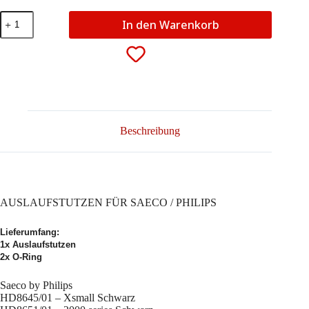
AUSLAUFSTUTZEN
In den Warenkorb
FÜR
SAECO
/
PHILIPS
Menge
Beschreibung
AUSLAUFSTUTZEN FÜR SAECO / PHILIPS
Lieferumfang:
1x Auslaufstutzen
2x O-Ring
Saeco by Philips
HD8645/01 – Xsmall Schwarz