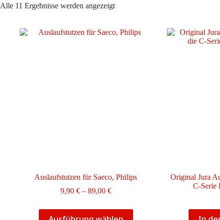
Nach
Alle 11 Ergebnisse werden angezeigt
Aktualität
sortiert
Auslaufstutzen für Saeco, Philips
Original Jura Au
C-Serie 
Preisspanne:
9,90
€
–
89,00
€
9,90 €
bis
Dieses
89,00 €
Ausführung wählen
In d