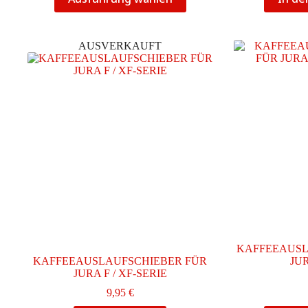
Produkt
weist
mehrere
Varianten
AUSVERKAUFT
auf.
Die
Optionen
können
auf
der
Produktseite
gewählt
werden
KAFFEEAUSL
KAFFEEAUSLAUFSCHIEBER FÜR
JU
JURA F / XF-SERIE
9,95
€