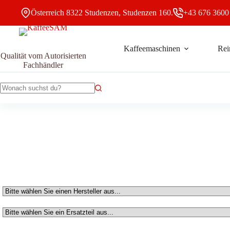
Zum
Österreich 8322 Studenzen, Studenzen 160.
+43 676 3600
Inhalt
springen
Kaffeemaschinen
Rei
Qualität vom Autorisierten
Fachhändler
Keine
Ergebnisse