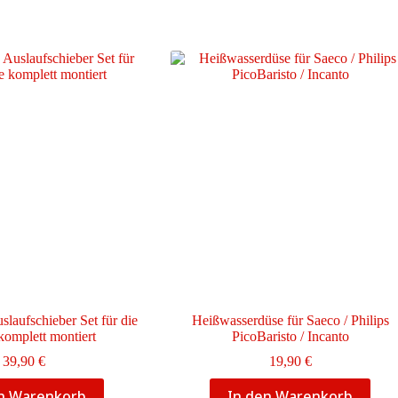
slaufschieber Set für die
Heißwasserdüse für Saeco / Philips
komplett montiert
PicoBaristo / Incanto
39,90
€
19,90
€
en Warenkorb
In den Warenkorb