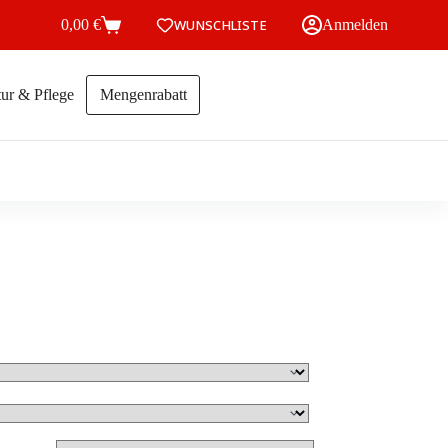
0,00
€
WUNSCHLISTE
Anmelden
Warenkorb
ur & Pflege
Mengenrabatt