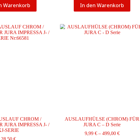
en Warenkorb
In den Warenkorb
USLAUF CHROM /
AUSLAUFHÜLSE (CHROM) FÜR
 JURA IMPRESSA J- /
JURA C – D Serie
XJ-SERIE
Preisspann
9,99
€
–
499,00
€
9,99 €
28,50
€