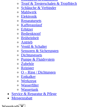
Tropf & Tresterschalen & Tropfblech
Schläuche & Verbinder
Mahlwerk
Elektronik
Reparatursets
Kaffeeauslauf
Erhitzer
Bedienknopf
Brüheinheit
Antrieb
Ventil & Schalter
Sensoren & Sicherungen
Dichtungssets
Pumpe & Fluidsystem
Zubehör
Reiniger
O – Ring / Dichtungen
Entkalker
Werkzeug
Wasserfilter
Wassertank
Service & Reparatur & Pflege
Mengenrabatt
Warenkorb