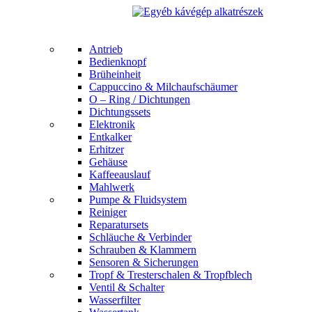
Antrieb
Bedienknopf
Brüheinheit
Cappuccino & Milchaufschäumer
O – Ring / Dichtungen
Dichtungssets
Elektronik
Entkalker
Erhitzer
Gehäuse
Kaffeeauslauf
Mahlwerk
Pumpe & Fluidsystem
Reiniger
Reparatursets
Schläuche & Verbinder
Schrauben & Klammern
Sensoren & Sicherungen
Tropf & Tresterschalen & Tropfblech
Ventil & Schalter
Wasserfilter