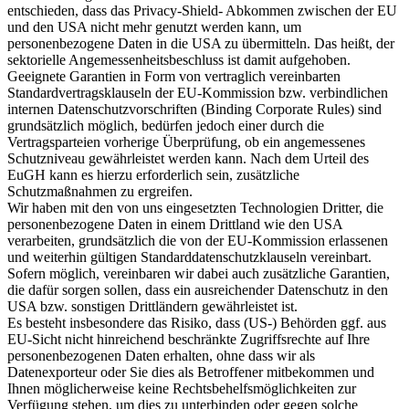
entschieden, dass das Privacy-Shield- Abkommen zwischen der EU
und den USA nicht mehr genutzt werden kann, um
personenbezogene Daten in die USA zu übermitteln. Das heißt, der
sektorielle Angemessenheitsbeschluss ist damit aufgehoben.
Geeignete Garantien in Form von vertraglich vereinbarten
Standardvertragsklauseln der EU-Kommission bzw. verbindlichen
internen Datenschutzvorschriften (Binding Corporate Rules) sind
grundsätzlich möglich, bedürfen jedoch einer durch die
Vertragsparteien vorherige Überprüfung, ob ein angemessenes
Schutzniveau gewährleistet werden kann. Nach dem Urteil des
EuGH kann es hierzu erforderlich sein, zusätzliche
Schutzmaßnahmen zu ergreifen.
Wir haben mit den von uns eingesetzten Technologien Dritter, die
personenbezogene Daten in einem Drittland wie den USA
verarbeiten, grundsätzlich die von der EU-Kommission erlassenen
und weiterhin gültigen Standarddatenschutzklauseln vereinbart.
Sofern möglich, vereinbaren wir dabei auch zusätzliche Garantien,
die dafür sorgen sollen, dass ein ausreichender Datenschutz in den
USA bzw. sonstigen Drittländern gewährleistet ist.
Es besteht insbesondere das Risiko, dass (US-) Behörden ggf. aus
EU-Sicht nicht hinreichend beschränkte Zugriffsrechte auf Ihre
personenbezogenen Daten erhalten, ohne dass wir als
Datenexporteur oder Sie dies als Betroffener mitbekommen und
Ihnen möglicherweise keine Rechtsbehelfsmöglichkeiten zur
Verfügung stehen, um dies zu unterbinden oder gegen solche