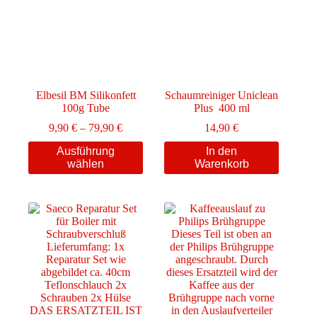
können
auf
der
Produktseite
gewählt
werden
Elbesil BM Silikonfett
Schaumreiniger Uniclean
100g Tube
Plus 400 ml
Preisspanne:
9,90
€
–
79,90
€
14,90
€
9,90 €
Dieses
Ausführung
In den
bis
Produkt
wählen
Warenkorb
79,90 €
weist
mehrere
Varianten
auf.
Die
Optionen
können
auf
der
Produktseite
gewählt
werden