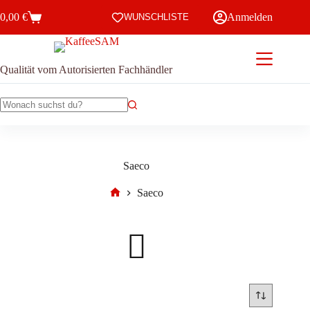
Zum
0,00
€
Anmelden
Inhalt
WUNSCHLISTE
Warenkorb
springen
Qualität vom Autorisierten Fachhändler
Keine
Ergebnisse
Saeco
Saeco
Start