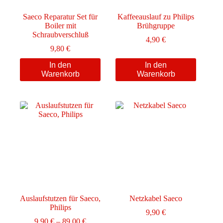
Saeco Reparatur Set für
Kaffeeauslauf zu Philips
Boiler mit
Brühgruppe
Schraubverschluß
4,90
€
9,80
€
In den
In den
Warenkorb
Warenkorb
Auslaufstutzen für Saeco,
Netzkabel Saeco
Philips
9,90
€
Preisspanne:
9,90
€
–
89,00
€