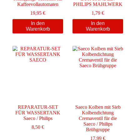
Kaffeevollautomaten
PHILIPS MAHLWERK
19,95
€
1,79
€
In den
In den
Warenkorb
Warenkorb
REPARATUR-SET
Saeco Kolben mit Sieb
FÜR WASSERTANK
Kolbendichtung
Saeco / Philips
Cremaventil für die
Saeco / Philips
8,50
€
Brühgruppe
17,99
€