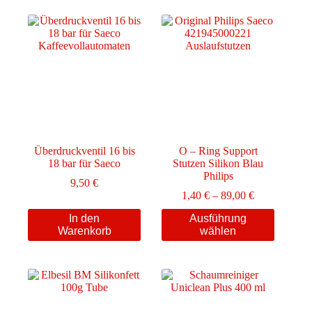
Überdruckventil 16 bis
O – Ring Support
18 bar für Saeco
Stutzen Silikon Blau
Philips
9,50
€
Preisspanne:
1,40
€
–
89,00
€
1,40 €
Dieses
In den
Ausführung
bis
Produkt
Warenkorb
wählen
89,00 €
weist
mehrere
Varianten
auf.
Die
Optionen