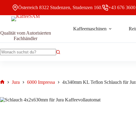
Zum
Österreich 8322 Studenzen, Studenzen 160.
+43 676 3600
Inhalt
springen
Kaffeemaschinen
Rei
4x34
4x340mm KL Teflon Schlauch für Jura Kaffeevollautomat
Qualität vom Autorisierten
KL
10,50
€
Fachhändler
Teflon
Schlau
für
Jura
Keine
Kaffee
Ergebnisse
Menge
Jura
6000 Impressa
4x340mm KL Teflon Schlauch für Jur
Start