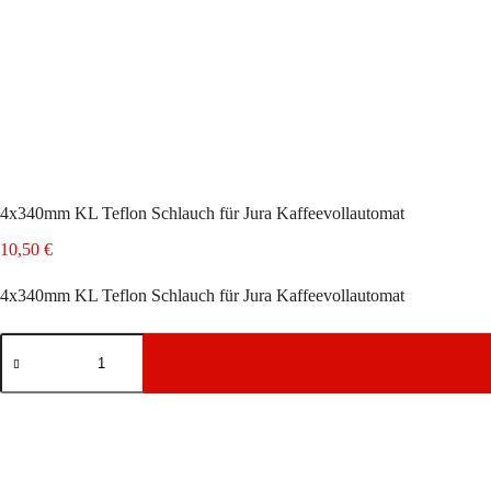
4x340mm KL Teflon Schlauch für Jura Kaffeevollautomat
10,50
€
4x340mm KL Teflon Schlauch für Jura Kaffeevollautomat
4x340mm
KL
Teflon
Schlauch
für
Jura
Kaffeevollautomat
Menge