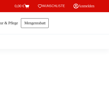
0,00
€
Anmelden
WUNSCHLISTE
Warenkorb
ur & Pflege
Mengenrabatt