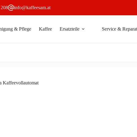
 208
info@kaffeesam.at
nigung & Pflege
Kaffee
Ersatzteile
Service & Reparat
0mm
In den Warenkorb
ch
vollautomat
a Kaffeevollautomat