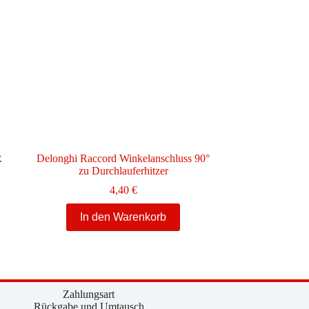
R
Delonghi Raccord Winkelanschluss 90°
zu Durchlauferhitzer
4,40
€
In den Warenkorb
Zahlungsart
Rückgabe und Umtausch