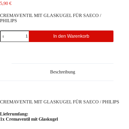
5,90
€
CREMAVENTIL MIT GLASKUGEL FÜR SAECO /
PHILIPS
CREMAVENTIL
In den Warenkorb
MIT
GLASKUGEL
FÜR
SAECO
/
PHILIPS
Menge
Beschreibung
CREMAVENTIL MIT GLASKUGEL FÜR SAECO / PHILIPS
Lieferumfang:
1x Cremaventil mit Glaskugel