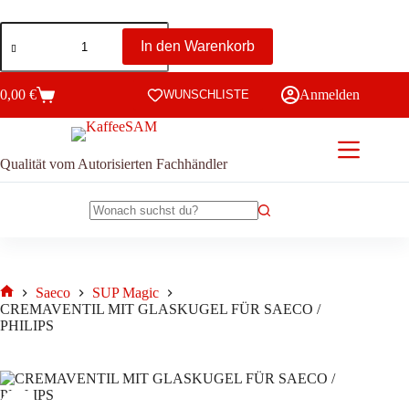
CREMAVENTIL
MIT
In den Warenkorb
GLASKUGEL
FÜR
SAECO
0,00
€
Anmelden
WUNSCHLISTE
Warenkorb
/
PHILIPS
Menge
Qualität vom Autorisierten Fachhändler
Keine
Ergebnisse
Saeco
SUP Magic
Start
CREMAVENTIL MIT GLASKUGEL FÜR SAECO /
PHILIPS