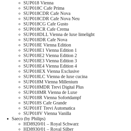
SUP018 Vienna
SUP018C Cafe Prima
SUP018CDR Cafe Nova
SUP018CDR Cafe Nova Neu
SUP018CG Cafe Gusto
SUP018CR Cafe Crema
SUP018DLL Vienna de luxe limelight
SUP018DR Cafe Nova
SUP018E Vienna Edition
SUP018E1 Vienna Edition 1
SUP018E2 Vienna Edition 2
SUP018E3 Vienna Edition 3
SUP018E4 Vienna Edition 4
SUP018EX Vienna Exclusive
SUP018LC Vienna de luxe cucina
SUP018M Vienna Millenium
SUP018MDR Trevi Digital Plus
SUP018MR Vienna de Luxe
SUP018R Vienna Sofortdampf
SUP018S Cafe Grande
SUP018T Trevi Automatica
SUP018V Vienna Vanilla
Saeco (by Philips)
HD8920/01 – Royal Schwarz
HD8930/01 – Royal Silber