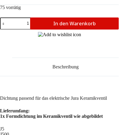
75 vorrätig
Dichtung
In den Warenkorb
passend
für
das
elektrische
Jura
Keramikventil
Menge
Beschreibung
Dichtung passend für das elektrische Jura Keramikventil
Lieferumfang:
1x Formdichtung im Keramikventil wie abgebildet
J5
J500