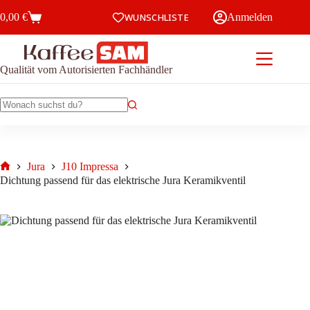
Zum
0,00
€
WUNSCHLISTE
Anmelden
Inhalt
Warenkorb
springen
Qualität vom Autorisierten Fachhändler
Keine
Ergebnisse
Jura
J10 Impressa
Start
Dichtung passend für das elektrische Jura Keramikventil