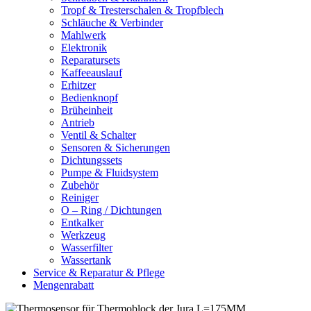
Tropf & Tresterschalen & Tropfblech
Schläuche & Verbinder
Mahlwerk
Elektronik
Reparatursets
Kaffeeauslauf
Erhitzer
Bedienknopf
Brüheinheit
Antrieb
Ventil & Schalter
Sensoren & Sicherungen
Dichtungssets
Pumpe & Fluidsystem
Zubehör
Reiniger
O – Ring / Dichtungen
Entkalker
Werkzeug
Wasserfilter
Wassertank
Service & Reparatur & Pflege
Mengenrabatt