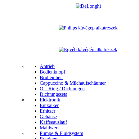
Antrieb
Bedienknopf
Brüheinheit
Cappuccino & Milchaufschäumer
O – Ring / Dichtungen
Dichtungssets
Elektronik
Entkalker
Erhitzer
Gehäuse
Kaffeeauslauf
Mahlwerk
Pumpe & Fluidsystem
Reiniger