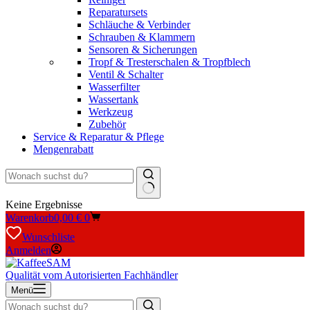
Reparatursets
Schläuche & Verbinder
Schrauben & Klammern
Sensoren & Sicherungen
Tropf & Tresterschalen & Tropfblech
Ventil & Schalter
Wasserfilter
Wassertank
Werkzeug
Zubehör
Service & Reparatur & Pflege
Mengenrabatt
Keine Ergebnisse
Warenkorb
0,00
€
0
Wunschliste
Anmelden
Qualität vom Autorisierten Fachhändler
Menü