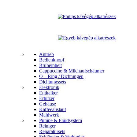
Antrieb
Bedienknopf
Brüheinheit
Cappuccino & Milchaufschäumer
O – Ring / Dichtungen
Dichtungssets
Elektronik
Entkalker
Erhitzer
Gehäuse
Kaffeeauslauf
Mahlwerk
Pumpe & Fluidsystem
Reiniger
Reparatursets
Schläuche & Verbinder