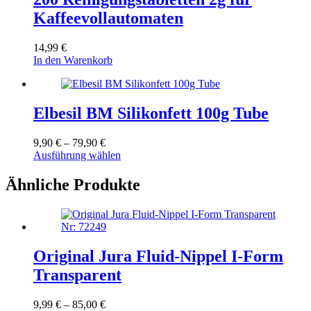
Kaffeevollautomaten
14,99
€
In den Warenkorb
Elbesil BM Silikonfett 100g Tube
Preisspanne:
9,90
€
–
79,90
€
9,90 €
Dieses
Ausführung wählen
bis
Produkt
79,90 €
weist
Ähnliche Produkte
mehrere
Varianten
auf.
Die
Optionen
Original Jura Fluid-Nippel I-Form
können
auf
Transparent
der
Produktseite
Preisspanne:
9,99
€
–
85,00
€
gewählt