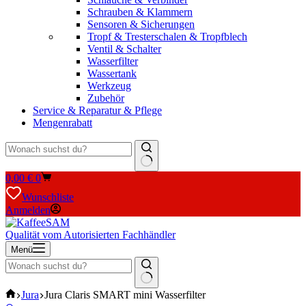
Schrauben & Klammern
Sensoren & Sicherungen
Tropf & Tresterschalen & Tropfblech
Ventil & Schalter
Wasserfilter
Wassertank
Werkzeug
Zubehör
Service & Reparatur & Pflege
Mengenrabatt
Keine
Warenkorb
0,00
€
0
Ergebnisse
Wunschliste
Anmelden
Qualität vom Autorisierten Fachhändler
Menü
Keine
Start
Jura
Jura Claris SMART mini Wasserfilter
Ergebnisse