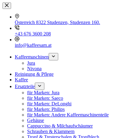
Zum
Inhalt
springen
Österreich 8322 Studenzen, Studenzen 160.
+43 676 3600 208
info@kaffeesam.at
Kaffeemaschinen
Jura
Nivona
Reinigung & Pflege
Kaffee
Ersatzteile
für Marken: Jura
für Marken: Saeco
für Marken: DeLonghi
für Marken: Philips
für Marken: Andere Kaffeemaschinenteile
Gehäuse
Cappuccino & Milchaufschäumer
Schrauben & Klammern
Tropf & Tresterschalen & Tropfblech