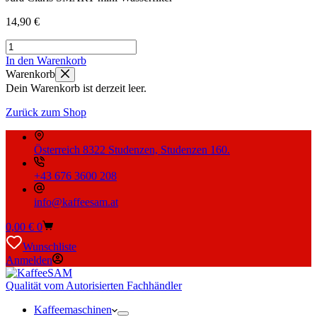
14,90
€
Jura
Claris
In den Warenkorb
SMART
Warenkorb
mini
Dein Warenkorb ist derzeit leer.
Wasserfilter
Menge
Zurück zum Shop
Österreich 8322 Studenzen, Studenzen 160.
+43 676 3600 208
info@kaffeesam.at
Warenkorb
0,00
€
0
Wunschliste
Anmelden
Qualität vom Autorisierten Fachhändler
Kaffeemaschinen