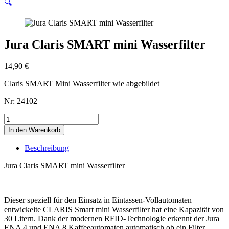
🔍
Jura Claris SMART mini Wasserfilter
14,90
€
Claris SMART Mini Wasserfilter wie abgebildet
Nr: 24102
Jura
Claris
In den Warenkorb
SMART
mini
Beschreibung
Wasserfilter
Menge
Jura Claris SMART mini Wasserfilter
Dieser speziell für den Einsatz in Eintassen-Vollautomaten
entwickelte CLARIS Smart mini Wasserfilter hat eine Kapazität von
30 Litern. Dank der modernen RFID-Technologie erkennt der Jura
ENA 4 und ENA 8 Kaffeeautomaten automatisch ob ein Filter