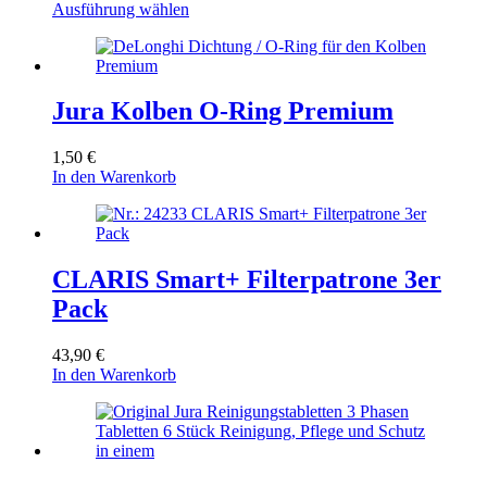
9,99 €
Dieses
Ausführung wählen
werden
bis
Produkt
85,00 €
weist
mehrere
Varianten
auf.
Jura Kolben O-Ring Premium
Die
Optionen
1,50
€
können
In den Warenkorb
auf
der
Produktseite
gewählt
werden
CLARIS Smart+ Filterpatrone 3er
Pack
43,90
€
In den Warenkorb