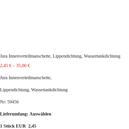
Jura Innenverteilmanschette, Lippendichtung, Wassertankdichtung
Preisspanne:
2,45
€
–
35,00
€
2,45 €
bis
Jura Innenverteilmanschette,
35,00 €
Lippendichtung, Wassertankdichtung
Nr: 59456
Lieferumfang:
Auswählen
1 Stück EUR 2,45