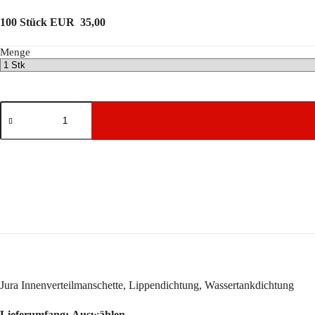
100 Stück EUR 35,00
Menge
Jura
Innenverteilmanschette,
Lippendichtung,
Wassertankdichtung
Menge
Jura Innenverteilmanschette, Lippendichtung, Wassertankdichtung
Lieferumfang:
Auswählen