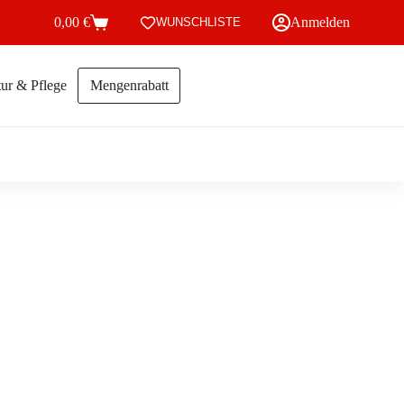
0,00
€
Anmelden
WUNSCHLISTE
Warenkorb
ur & Pflege
Mengenrabatt