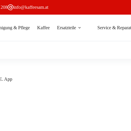
 208
info@kaffeesam.at
nigung & Pflege
Kaffee
Ersatzteile
Service & Reparat
ura
In den Warenkorb
mart
onnect
luetooth
rtikel
2167
r
ie
.O.E.
pp
.E. App
enge