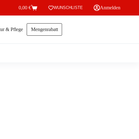
0,00
€
Anmelden
WUNSCHLISTE
Warenkorb
ur & Pflege
Mengenrabatt