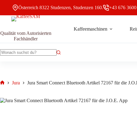
Zum
Österreich 8322 Studenzen, Studenzen 160.
+43 676 3600
Inhalt
springen
Kaffeemaschinen
Rei
J
Jura Smart Connect Bluetooth Artikel 72167 für die J.O.E. App
Qualität vom Autorisierten
S
29,00
€
Fachhändler
C
B
A
7
Keine
fü
Ergebnisse
d
J
A
Jura
Jura Smart Connect Bluetooth Artikel 72167 für die J.O
M
Start