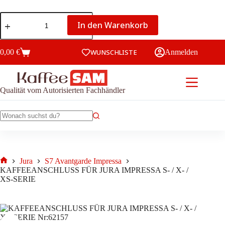
KAFFEEANSCHLUSS
In den Warenkorb
FÜR
JURA
IMPRESSA
S-
0,00
€
WUNSCHLISTE
Anmelden
Warenkorb
/
X-
/
XS-
Qualität vom Autorisierten Fachhändler
SERIE
Menge
Keine
Ergebnisse
Jura
S7 Avantgarde Impressa
Start
KAFFEEANSCHLUSS FÜR JURA IMPRESSA S- / X- /
XS-SERIE