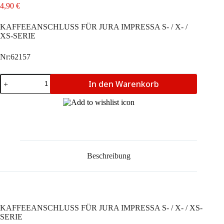
4,90
€
KAFFEEANSCHLUSS FÜR JURA IMPRESSA S- / X- /
XS-SERIE
Nr:62157
KAFFEEANSCHLUSS
In den Warenkorb
FÜR
JURA
IMPRESSA
S-
/
X-
/
XS-
SERIE
Beschreibung
Menge
KAFFEEANSCHLUSS FÜR JURA IMPRESSA S- / X- / XS-
SERIE