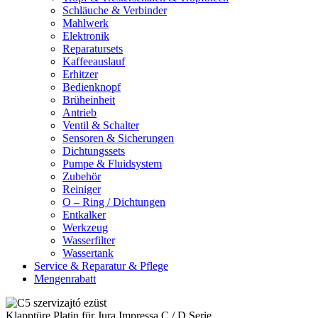
Schläuche & Verbinder
Mahlwerk
Elektronik
Reparatursets
Kaffeeauslauf
Erhitzer
Bedienknopf
Brüheinheit
Antrieb
Ventil & Schalter
Sensoren & Sicherungen
Dichtungssets
Pumpe & Fluidsystem
Zubehör
Reiniger
O – Ring / Dichtungen
Entkalker
Werkzeug
Wasserfilter
Wassertank
Service & Reparatur & Pflege
Mengenrabatt
Klapptüre Platin für Jura Impressa C / D Serie