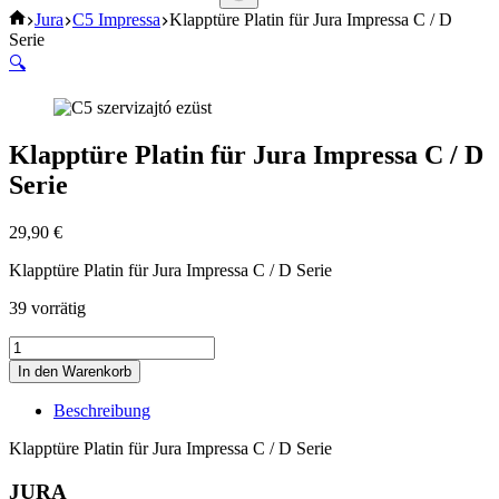
Keine
Start
Jura
C5 Impressa
Klapptüre Platin für Jura Impressa C / D
Ergebnisse
Serie
🔍
Klapptüre Platin für Jura Impressa C / D
Serie
29,90
€
Klapptüre Platin für Jura Impressa C / D Serie
39 vorrätig
Klapptüre
Platin
In den Warenkorb
für
Jura
Beschreibung
Impressa
C
Klapptüre Platin für Jura Impressa C / D Serie
/
D
JURA