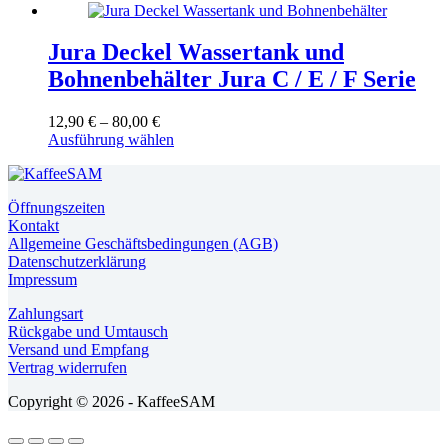
Jura Deckel Wassertank und
Bohnenbehälter Jura C / E / F Serie
Preisspanne:
12,90
€
–
80,00
€
12,90 €
Dieses
Ausführung wählen
bis
Produkt
80,00 €
weist
mehrere
Öffnungszeiten
Varianten
Kontakt
auf.
Allgemeine Geschäftsbedingungen (AGB)
Die
Datenschutzerklärung
Optionen
Impressum
können
auf
Zahlungsart
der
Rückgabe und Umtausch
Produktseite
Versand und Empfang
gewählt
Vertrag widerrufen
werden
Copyright © 2026 - KaffeeSAM