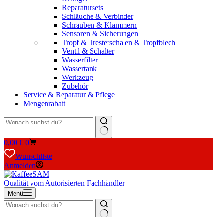
Reparatursets
Schläuche & Verbinder
Schrauben & Klammern
Sensoren & Sicherungen
Tropf & Tresterschalen & Tropfblech
Ventil & Schalter
Wasserfilter
Wassertank
Werkzeug
Zubehör
Service & Reparatur & Pflege
Mengenrabatt
Keine
Warenkorb
0,00
€
0
Ergebnisse
Wunschliste
Anmelden
Qualität vom Autorisierten Fachhändler
Menü