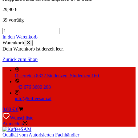
29,90
€
39 vorrätig
Klapptüre
Platin
In den Warenkorb
für
Warenkorb
Jura
Dein Warenkorb ist derzeit leer.
Impressa
C
Zurück zum Shop
/
D
Serie
Österreich 8322 Studenzen, Studenzen 160.
Menge
+43 676 3600 208
info@kaffeesam.at
Warenkorb
0,00
€
0
Wunschliste
Anmelden
Qualität vom Autorisierten Fachhändler