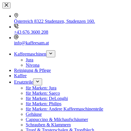
Zum
Inhalt
springen
Österreich 8322 Studenzen, Studenzen 160.
+43 676 3600 208
info@kaffeesam.at
Kaffeemaschinen
Jura
Nivona
Reinigung & Pflege
Kaffee
Ersatzteile
für Marken: Jura
für Marken: Saeco
für Marken: DeLonghi
für Marken: Philips
für Marken: Andere Kaffeemaschinenteile
Gehäuse
Cappuccino & Milchaufschäumer
Schrauben & Klammern
Tropf & Tresterschalen & Tropfblech