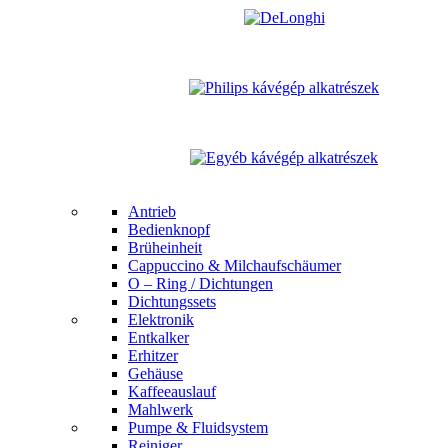
Antrieb
Bedienknopf
Brüheinheit
Cappuccino & Milchaufschäumer
O – Ring / Dichtungen
Dichtungssets
Elektronik
Entkalker
Erhitzer
Gehäuse
Kaffeeauslauf
Mahlwerk
Pumpe & Fluidsystem
Reiniger