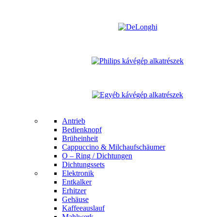
Antrieb
Bedienknopf
Brüheinheit
Cappuccino & Milchaufschäumer
O – Ring / Dichtungen
Dichtungssets
Elektronik
Entkalker
Erhitzer
Gehäuse
Kaffeeauslauf
Mahlwerk