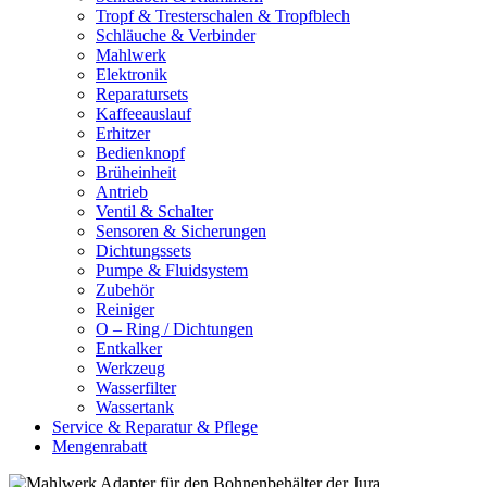
Tropf & Tresterschalen & Tropfblech
Schläuche & Verbinder
Mahlwerk
Elektronik
Reparatursets
Kaffeeauslauf
Erhitzer
Bedienknopf
Brüheinheit
Antrieb
Ventil & Schalter
Sensoren & Sicherungen
Dichtungssets
Pumpe & Fluidsystem
Zubehör
Reiniger
O – Ring / Dichtungen
Entkalker
Werkzeug
Wasserfilter
Wassertank
Service & Reparatur & Pflege
Mengenrabatt