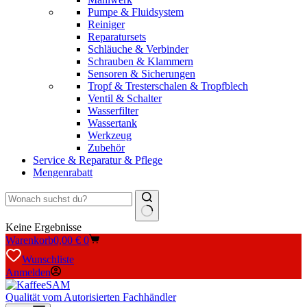
Pumpe & Fluidsystem
Reiniger
Reparatursets
Schläuche & Verbinder
Schrauben & Klammern
Sensoren & Sicherungen
Tropf & Tresterschalen & Tropfblech
Ventil & Schalter
Wasserfilter
Wassertank
Werkzeug
Zubehör
Service & Reparatur & Pflege
Mengenrabatt
Keine Ergebnisse
Warenkorb
0,00
€
0
Wunschliste
Anmelden
Qualität vom Autorisierten Fachhändler