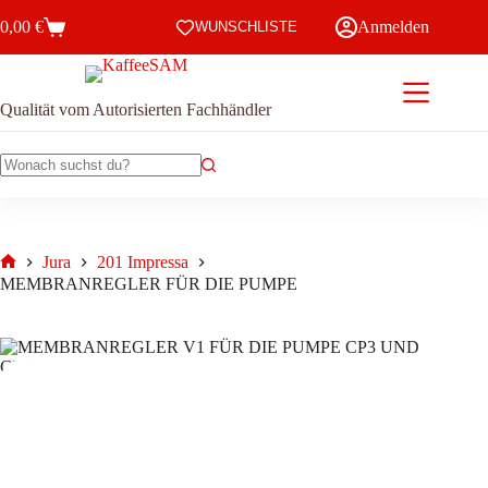
Zum
0,00
€
Anmelden
Inhalt
WUNSCHLISTE
Warenkorb
springen
Qualität vom Autorisierten Fachhändler
Keine
Ergebnisse
Jura
201 Impressa
Start
MEMBRANREGLER FÜR DIE PUMPE