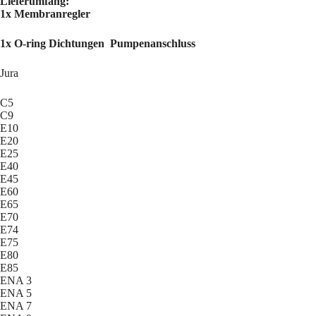
Lieferumfang:
1x Membranregler
1x O-ring Dichtungen Pumpenanschluss
Jura
C5
C9
E10
E20
E25
E40
E45
E60
E65
E70
E74
E75
E80
E85
ENA 3
ENA 5
ENA 7