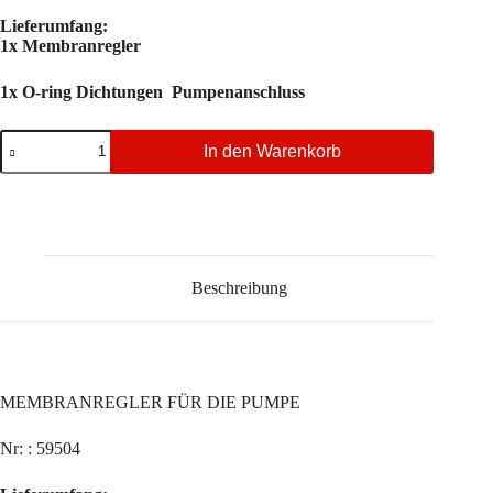
Lieferumfang:
1x Membranregler
1x O-ring Dichtungen Pumpenanschluss
MEMBRANREGLER
In den Warenkorb
FÜR
DIE
PUMPE
Menge
Beschreibung
MEMBRANREGLER FÜR DIE PUMPE
Nr: : 59504