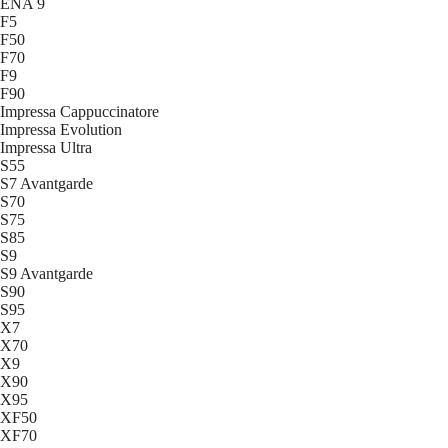
ENA 9
F5
F50
F70
F9
F90
Impressa Cappuccinatore
Impressa Evolution
Impressa Ultra
S55
S7 Avantgarde
S70
S75
S85
S9
S9 Avantgarde
S90
S95
X7
X70
X9
X90
X95
XF50
XF70