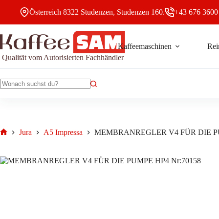
Zum
Österreich 8322 Studenzen, Studenzen 160.
+43 676 3600
Inhalt
springen
Kaffeemaschinen
Rei
MEMBRANREG
MEMBRANREGLER V4 FÜR DIE PUMPE HP4
Qualität vom Autorisierten Fachhändler
V4
9,80
€
FÜR
DIE
PUMPE
HP4
Keine
Menge
Ergebnisse
Jura
A5 Impressa
MEMBRANREGLER V4 FÜR DIE P
Start