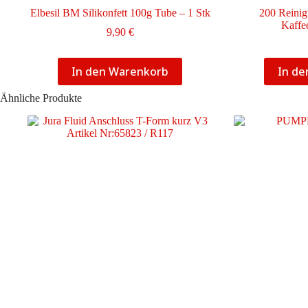
Elbesil BM Silikonfett 100g Tube – 1 Stk
200 Reinig
Kaffe
9,90
€
In den Warenkorb
In d
Ähnliche Produkte