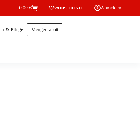
0,00
€
WUNSCHLISTE
Anmelden
Warenkorb
ur & Pflege
Mengenrabatt