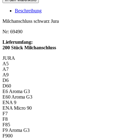
Beschreibung
Milchanschluss schwarz Jura
Nr: 69490
Lieferumfang:
200 Stück Milchanschluss
JURA
A5
A7
A9
D6
D60
E6 Aroma G3
E60 Aroma G3
ENA 9
ENA Micro 90
F7
F8
F85
F9 Aroma G3
F900