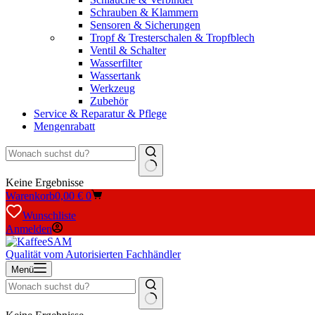
Schrauben & Klammern
Sensoren & Sicherungen
Tropf & Tresterschalen & Tropfblech
Ventil & Schalter
Wasserfilter
Wassertank
Werkzeug
Zubehör
Service & Reparatur & Pflege
Mengenrabatt
Keine Ergebnisse
Warenkorb
0,00
€
0
Wunschliste
Anmelden
Qualität vom Autorisierten Fachhändler
Menü