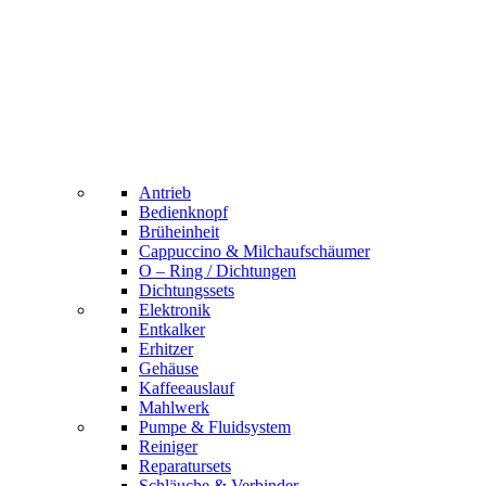
Antrieb
Bedienknopf
Brüheinheit
Cappuccino & Milchaufschäumer
O – Ring / Dichtungen
Dichtungssets
Elektronik
Entkalker
Erhitzer
Gehäuse
Kaffeeauslauf
Mahlwerk
Pumpe & Fluidsystem
Reiniger
Reparatursets
Schläuche & Verbinder