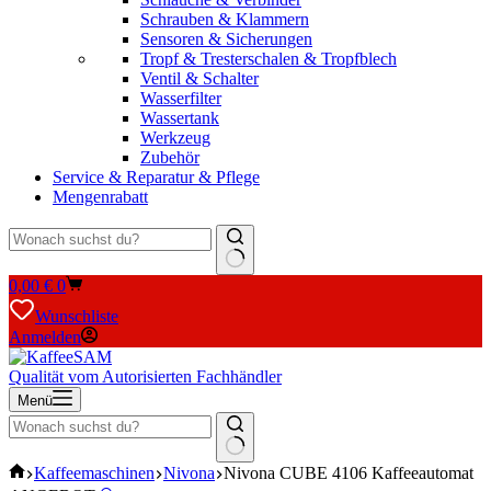
Schrauben & Klammern
Sensoren & Sicherungen
Tropf & Tresterschalen & Tropfblech
Ventil & Schalter
Wasserfilter
Wassertank
Werkzeug
Zubehör
Service & Reparatur & Pflege
Mengenrabatt
Keine
Warenkorb
0,00
€
0
Ergebnisse
Wunschliste
Anmelden
Qualität vom Autorisierten Fachhändler
Menü
Keine
Start
Kaffeemaschinen
Nivona
Nivona CUBE 4106 Kaffeeautomat
Ergebnisse