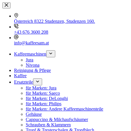
Zum
Inhalt
springen
Österreich 8322 Studenzen, Studenzen 160.
+43 676 3600 208
info@kaffeesam.at
Kaffeemaschinen
Jura
Nivona
Reinigung & Pflege
Kaffee
Ersatzteile
für Marken: Jura
für Marken: Saeco
für Marken: DeLonghi
für Marken: Philips
für Marken: Andere Kaffeemaschinenteile
Gehäuse
Cappuccino & Milchaufschäumer
Schrauben & Klammern
Tropf & Tresterschalen & Tropfblech