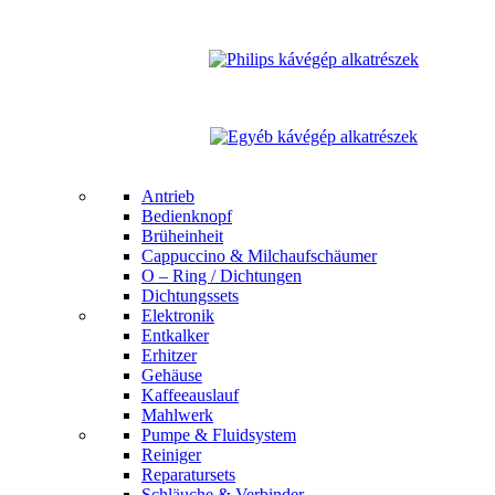
Antrieb
Bedienknopf
Brüheinheit
Cappuccino & Milchaufschäumer
O – Ring / Dichtungen
Dichtungssets
Elektronik
Entkalker
Erhitzer
Gehäuse
Kaffeeauslauf
Mahlwerk
Pumpe & Fluidsystem
Reiniger
Reparatursets
Schläuche & Verbinder