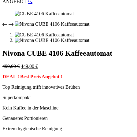
ANGEBOT
🔍
Nivona CUBE 4106 Kaffeeautomat
Ursprünglicher
Aktueller
499,00
€
449,00
€
Preis
Preis
DEAL ! Best Preis Angebot !
war:
ist:
499,00 €
449,00 €.
Top Reinigung trifft innovatives Brühen
Superkompakt
Kein Kaffee in der Maschine
Genaueres Portionieren
Extrem hygienische Reinigung