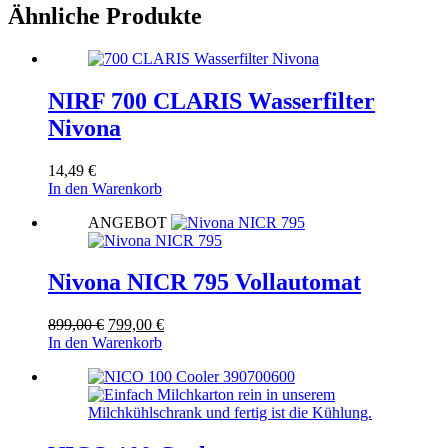
Ähnliche Produkte
NIRF 700 CLARIS Wasserfilter
Nivona
14,49
€
In den Warenkorb
ANGEBOT
Nivona NICR 795 Vollautomat
Ursprünglicher
Aktueller
899,00
€
799,00
€
Preis
Preis
In den Warenkorb
war:
ist:
899,00 €
799,00 €.