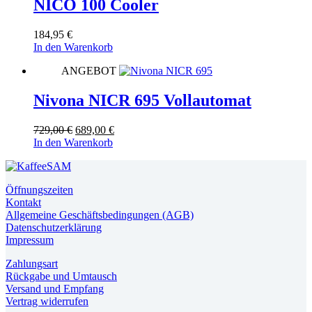
NICO 100 Cooler
184,95
€
In den Warenkorb
ANGEBOT
Nivona NICR 695 Vollautomat
Ursprünglicher
Aktueller
729,00
€
689,00
€
Preis
Preis
In den Warenkorb
war:
ist:
729,00 €
689,00 €.
Öffnungszeiten
Kontakt
Allgemeine Geschäftsbedingungen (AGB)
Datenschutzerklärung
Impressum
Zahlungsart
Rückgabe und Umtausch
Versand und Empfang
Vertrag widerrufen