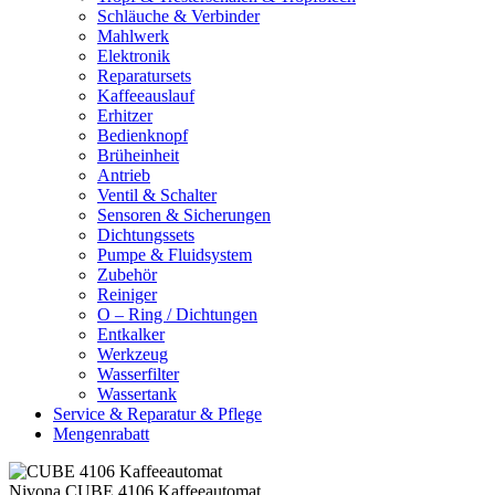
Schläuche & Verbinder
Mahlwerk
Elektronik
Reparatursets
Kaffeeauslauf
Erhitzer
Bedienknopf
Brüheinheit
Antrieb
Ventil & Schalter
Sensoren & Sicherungen
Dichtungssets
Pumpe & Fluidsystem
Zubehör
Reiniger
O – Ring / Dichtungen
Entkalker
Werkzeug
Wasserfilter
Wassertank
Service & Reparatur & Pflege
Mengenrabatt
Nivona CUBE 4106 Kaffeeautomat