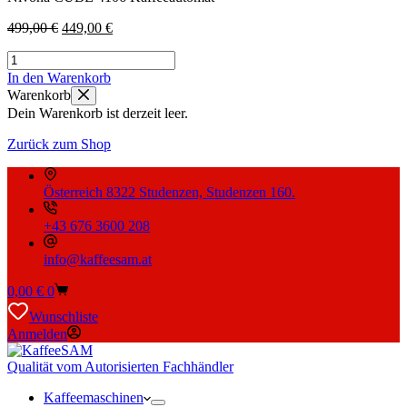
Ursprünglicher
Aktueller
499,00
€
449,00
€
Preis
Preis
Nivona
war:
ist:
CUBE
499,00 €
449,00 €.
In den Warenkorb
4106
Warenkorb
Kaffeeautomat
Dein Warenkorb ist derzeit leer.
Menge
Zurück zum Shop
Österreich 8322 Studenzen, Studenzen 160.
+43 676 3600 208
info@kaffeesam.at
Warenkorb
0,00
€
0
Wunschliste
Anmelden
Qualität vom Autorisierten Fachhändler
Kaffeemaschinen