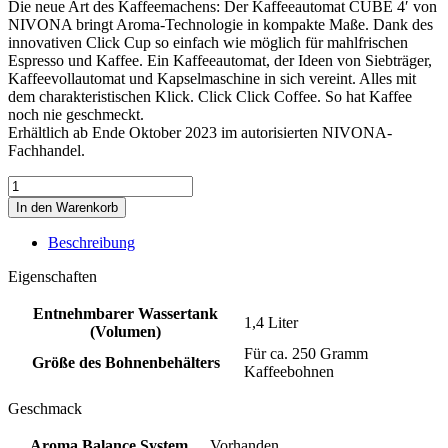
Die neue Art des Kaffeemachens: Der Kaffeeautomat CUBE 4′ von
NIVONA bringt Aroma-Technologie in kompakte Maße. Dank des
innovativen Click Cup so einfach wie möglich für mahlfrischen
Espresso und Kaffee. Ein Kaffeeautomat, der Ideen von Siebträger,
Kaffeevollautomat und Kapselmaschine in sich vereint. Alles mit
dem charakteristischen Klick. Click Click Coffee. So hat Kaffee
noch nie geschmeckt.
Erhältlich ab Ende Oktober 2023 im autorisierten NIVONA-
Fachhandel.
Nivona
CUBE
In den Warenkorb
4106
Kaffeeautomat
Beschreibung
Menge
Eigenschaften
Entnehmbarer Wassertank
1,4 Liter
(Volumen)
Für ca. 250 Gramm
Größe des Bohnenbehälters
Kaffeebohnen
Geschmack
Aroma Balance System
Vorhanden