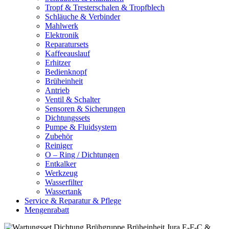
Tropf & Tresterschalen & Tropfblech
Schläuche & Verbinder
Mahlwerk
Elektronik
Reparatursets
Kaffeeauslauf
Erhitzer
Bedienknopf
Brüheinheit
Antrieb
Ventil & Schalter
Sensoren & Sicherungen
Dichtungssets
Pumpe & Fluidsystem
Zubehör
Reiniger
O – Ring / Dichtungen
Entkalker
Werkzeug
Wasserfilter
Wassertank
Service & Reparatur & Pflege
Mengenrabatt