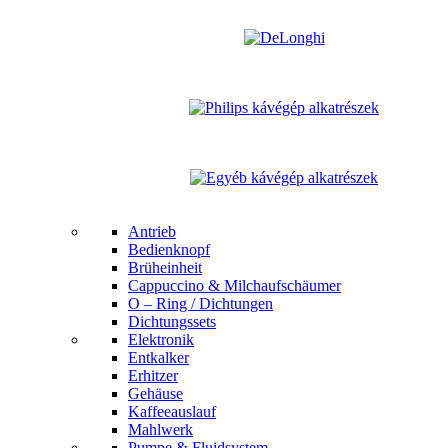
Antrieb
Bedienknopf
Brüheinheit
Cappuccino & Milchaufschäumer
O – Ring / Dichtungen
Dichtungssets
Elektronik
Entkalker
Erhitzer
Gehäuse
Kaffeeauslauf
Mahlwerk
Pumpe & Fluidsystem