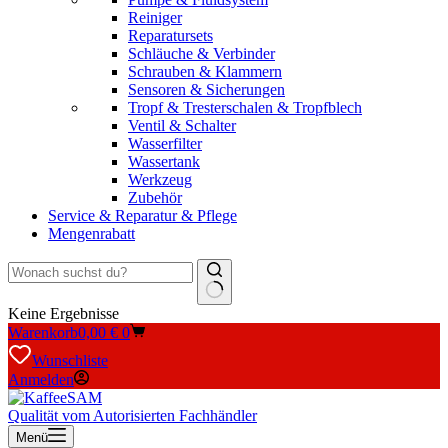
Reiniger
Reparatursets
Schläuche & Verbinder
Schrauben & Klammern
Sensoren & Sicherungen
Tropf & Tresterschalen & Tropfblech
Ventil & Schalter
Wasserfilter
Wassertank
Werkzeug
Zubehör
Service & Reparatur & Pflege
Mengenrabatt
Keine Ergebnisse
Warenkorb
0,00
€
0
Wunschliste
Anmelden
Qualität vom Autorisierten Fachhändler
Menü