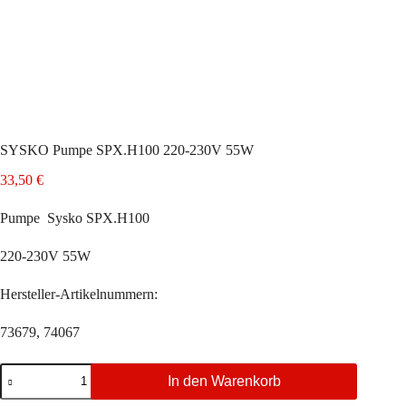
SYSKO Pumpe SPX.H100 220-230V 55W
33,50
€
Pumpe Sysko SPX.H100
220-230V 55W
Hersteller-Artikelnummern:
73679, 74067
SYSKO
In den Warenkorb
Pumpe
SPX.H100