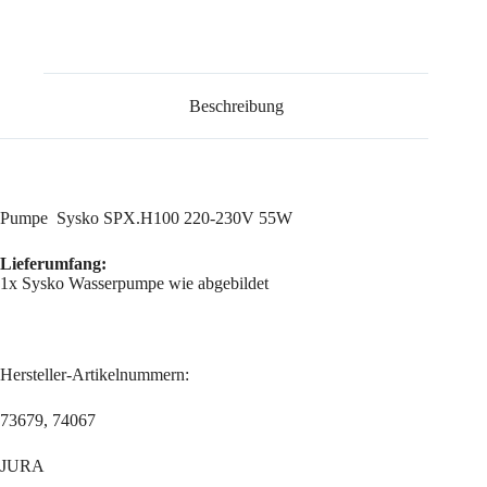
220-
230V
55W
Menge
Beschreibung
Pumpe Sysko SPX.H100 220-230V 55W
Lieferumfang:
1x Sysko Wasserpumpe wie abgebildet
Hersteller-Artikelnummern:
73679, 74067
JURA