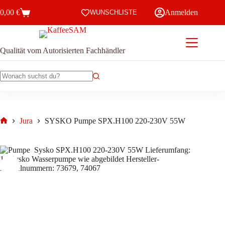
Zum
0,00
€
Anmelden
Inhalt
WUNSCHLISTE
Warenkorb
springen
Qualität vom Autorisierten Fachhändler
Keine
Ergebnisse
Jura
SYSKO Pumpe SPX.H100 220-230V 55W
Start