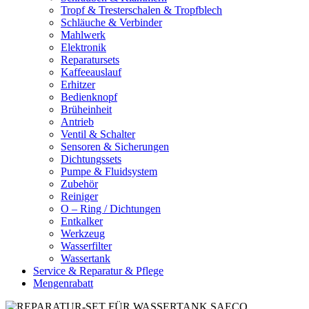
Tropf & Tresterschalen & Tropfblech
Schläuche & Verbinder
Mahlwerk
Elektronik
Reparatursets
Kaffeeauslauf
Erhitzer
Bedienknopf
Brüheinheit
Antrieb
Ventil & Schalter
Sensoren & Sicherungen
Dichtungssets
Pumpe & Fluidsystem
Zubehör
Reiniger
O – Ring / Dichtungen
Entkalker
Werkzeug
Wasserfilter
Wassertank
Service & Reparatur & Pflege
Mengenrabatt