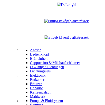
Antrieb
Bedienknopf
Brüheinheit
Cappuccino & Milchaufschäumer
O – Ring / Dichtungen
Dichtungssets
Elektronik
Entkalker
Erhitzer
Gehäuse
Kaffeeauslauf
Mahlwerk
Pumpe & Fluidsystem
Reiniger