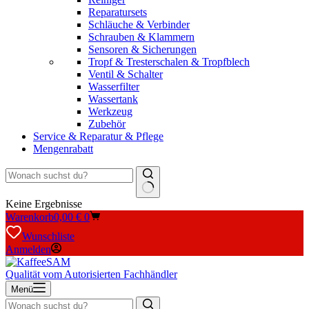
Reparatursets
Schläuche & Verbinder
Schrauben & Klammern
Sensoren & Sicherungen
Tropf & Tresterschalen & Tropfblech
Ventil & Schalter
Wasserfilter
Wassertank
Werkzeug
Zubehör
Service & Reparatur & Pflege
Mengenrabatt
Keine Ergebnisse
Warenkorb
0,00
€
0
Wunschliste
Anmelden
Qualität vom Autorisierten Fachhändler
Menü