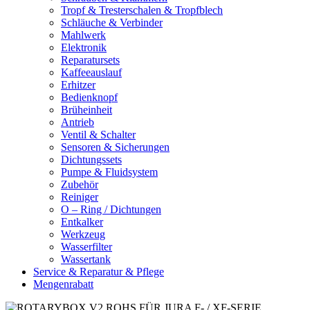
Tropf & Tresterschalen & Tropfblech
Schläuche & Verbinder
Mahlwerk
Elektronik
Reparatursets
Kaffeeauslauf
Erhitzer
Bedienknopf
Brüheinheit
Antrieb
Ventil & Schalter
Sensoren & Sicherungen
Dichtungssets
Pumpe & Fluidsystem
Zubehör
Reiniger
O – Ring / Dichtungen
Entkalker
Werkzeug
Wasserfilter
Wassertank
Service & Reparatur & Pflege
Mengenrabatt