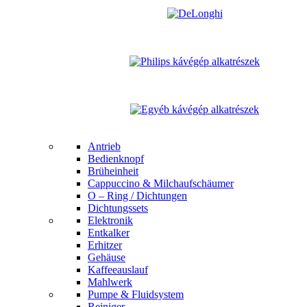
Antrieb
Bedienknopf
Brüheinheit
Cappuccino & Milchaufschäumer
O – Ring / Dichtungen
Dichtungssets
Elektronik
Entkalker
Erhitzer
Gehäuse
Kaffeeauslauf
Mahlwerk
Pumpe & Fluidsystem
Reiniger