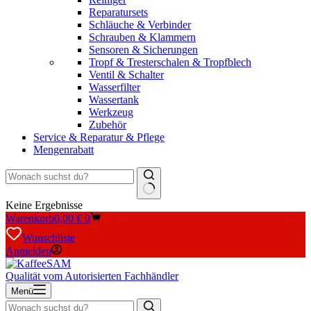
Reparatursets
Schläuche & Verbinder
Schrauben & Klammern
Sensoren & Sicherungen
Tropf & Tresterschalen & Tropfblech
Ventil & Schalter
Wasserfilter
Wassertank
Werkzeug
Zubehör
Service & Reparatur & Pflege
Mengenrabatt
Keine Ergebnisse
Warenkorb
0,00
€
0
Wunschliste
Anmelden
Qualität vom Autorisierten Fachhändler
Menü