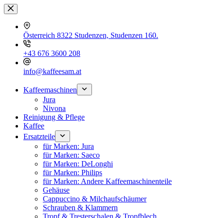
Zum
Inhalt
springen
Österreich 8322 Studenzen, Studenzen 160.
+43 676 3600 208
info@kaffeesam.at
Kaffeemaschinen
Jura
Nivona
Reinigung & Pflege
Kaffee
Ersatzteile
für Marken: Jura
für Marken: Saeco
für Marken: DeLonghi
für Marken: Philips
für Marken: Andere Kaffeemaschinenteile
Gehäuse
Cappuccino & Milchaufschäumer
Schrauben & Klammern
Tropf & Tresterschalen & Tropfblech