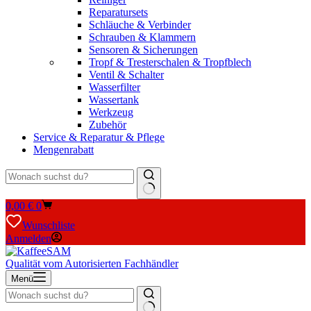
Reparatursets
Schläuche & Verbinder
Schrauben & Klammern
Sensoren & Sicherungen
Tropf & Tresterschalen & Tropfblech
Ventil & Schalter
Wasserfilter
Wassertank
Werkzeug
Zubehör
Service & Reparatur & Pflege
Mengenrabatt
Keine
Warenkorb
0,00
€
0
Ergebnisse
Wunschliste
Anmelden
Qualität vom Autorisierten Fachhändler
Menü