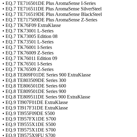
• EQ.7 TE716501DE Plus AromaSense I-Series
• EQ.7 TE716511DE Plus AromaSense SilverSteel
• EQ.7 TE716519DE Plus AromaSense BlackSteel
• EQ.7 TE717509DE Plus AromaSense Z-Series
• EQ.7 TK76F09 ExtraKlasse
• EQ.7 TK73001 L-Series
• EQ.7 TK73005 Edition 08
• EQ.7 TK73501 L-Series
• EQ.7 TK76001 I-Series
• EQ.7 TK76009 Z-Series
• EQ.7 TK76011 Edition 09
• EQ.7 TK76501 I-Series
• EQ.7 TK76509 Z-Series
• EQ.8 TE809F01DE Series 900 ExtraKlasse
• EQ.8 TE803509DE Series 300
• EQ.8 TE806501DE Series 600
• EQ.8 TE809501DE Series 900
• EQ.8 TE809511DE Series 900 ExtraKlasse
• EQ.9 TI907F01DE ExtraKlasse
• EQ.9 TI917F31DE ExtraKlasse
• EQ.9 TI955F09DE S500
• EQ.9 TI957FX1DE S700
• EQ.9 TI9555X1DE S500
• EQ.9 TI9575X1DE S700
• EQ.9 TI9575X9FU S700