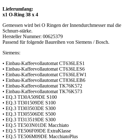
/
38x4
Lieferumfang:
EQ
x1 O-Ring 38 x 4
wie
Gemessen wird bei O Ringen der Innendurchmesser mal die
Vero
Schnurr-stärke.
Serie
Hersteller Nummer: 00625379
/
Passend für folgende Baureihen von Siemens / Bosch.
D36
Menge
Siemens:
• Einbau-Kaffeevollautomat CT636LES1
• Einbau-Kaffeevollautomat CT636LES6
• Einbau-Kaffeevollautomat CT636LEW1
• Einbau-Kaffeevollautomat CT836LEB6
• Einbau-Kaffeevollautomat TK76K572
• Einbau-Kaffeevollautomat TK76K573
• EQ.3 TI30A509DE S100
• EQ.3 TI301509DE S100
• EQ.3 TI303503DE S300
• EQ.3 TI305506DE S500
• EQ.3 TI313519DE S300
• EQ.5 TE503N01DE Macchiato
• EQ.5 TE506F09DE ExtraKlasse
• EQ.5 TE506M09DE MacchiatoPlus