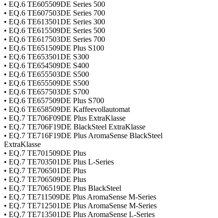
• EQ.6 TE605509DE Series 500
• EQ.6 TE607503DE Series 700
• EQ.6 TE613501DE Series 300
• EQ.6 TE615509DE Series 500
• EQ.6 TE617503DE Series 700
• EQ.6 TE651509DE Plus S100
• EQ.6 TE653501DE S300
• EQ.6 TE654509DE S400
• EQ.6 TE655503DE S500
• EQ.6 TE655509DE S500
• EQ.6 TE657503DE S700
• EQ.6 TE657509DE Plus S700
• EQ.6 TE658509DE Kaffeevollautomat
• EQ.7 TE706F09DE Plus ExtraKlasse
• EQ.7 TE706F19DE BlackSteel ExtraKlasse
• EQ.7 TE716F19DE Plus AromaSense BlackSteel
ExtraKlasse
• EQ.7 TE701509DE Plus
• EQ.7 TE703501DE Plus L-Series
• EQ.7 TE706501DE Plus
• EQ.7 TE706509DE Plus
• EQ.7 TE706519DE Plus BlackSteel
• EQ.7 TE711509DE Plus AromaSense M-Series
• EQ.7 TE712501DE Plus AromaSense M-Series
• EQ.7 TE713501DE Plus AromaSense L-Series