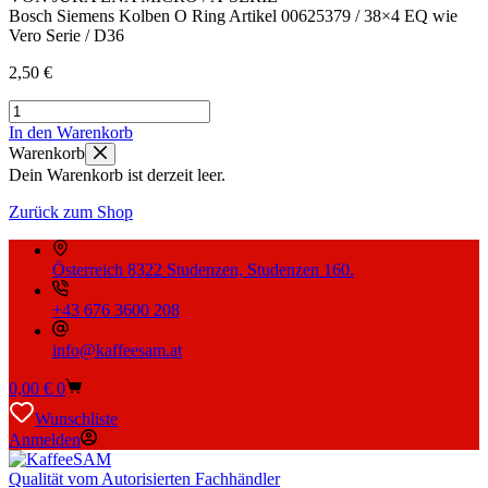
Bosch Siemens Kolben O Ring Artikel 00625379 / 38×4 EQ wie
Vero Serie / D36
2,50
€
Bosch
Siemens
In den Warenkorb
Kolben
Warenkorb
O
Dein Warenkorb ist derzeit leer.
Ring
Artikel
Zurück zum Shop
00625379
/
38x4
Österreich 8322 Studenzen, Studenzen 160.
EQ
wie
+43 676 3600 208
Vero
Serie
info@kaffeesam.at
/
D36
Warenkorb
0,00
€
0
Menge
Wunschliste
Anmelden
Qualität vom Autorisierten Fachhändler