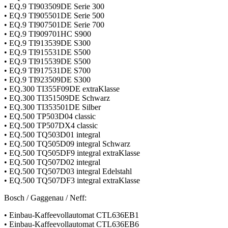
• EQ.9 TI903509DE Serie 300
• EQ.9 TI905501DE Serie 500
• EQ.9 TI907501DE Serie 700
• EQ.9 TI909701HC S900
• EQ.9 TI913539DE S300
• EQ.9 TI915531DE S500
• EQ.9 TI915539DE S500
• EQ.9 TI917531DE S700
• EQ.9 TI923509DE S300
• EQ.300 TI355F09DE extraKlasse
• EQ.300 TI351509DE Schwarz
• EQ.300 TI353501DE Silber
• EQ.500 TP503D04 classic
• EQ.500 TP507DX4 classic
• EQ.500 TQ503D01 integral
• EQ.500 TQ505D09 integral Schwarz
• EQ.500 TQ505DF9 integral extraKlasse
• EQ.500 TQ507D02 integral
• EQ.500 TQ507D03 integral Edelstahl
• EQ.500 TQ507DF3 integral extraKlasse
Bosch / Gaggenau / Neff:
• Einbau-Kaffeevollautomat CTL636EB1
• Einbau-Kaffeevollautomat CTL636EB6