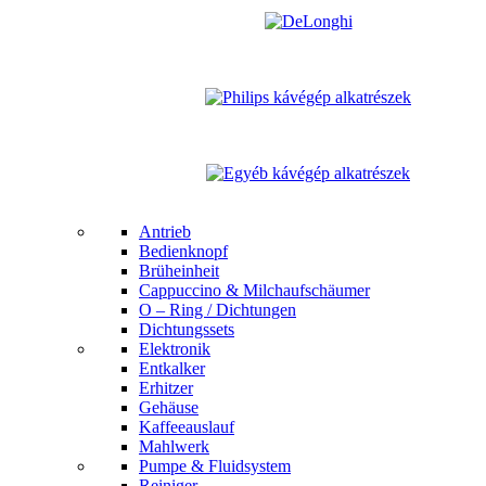
Antrieb
Bedienknopf
Brüheinheit
Cappuccino & Milchaufschäumer
O – Ring / Dichtungen
Dichtungssets
Elektronik
Entkalker
Erhitzer
Gehäuse
Kaffeeauslauf
Mahlwerk
Pumpe & Fluidsystem
Reiniger