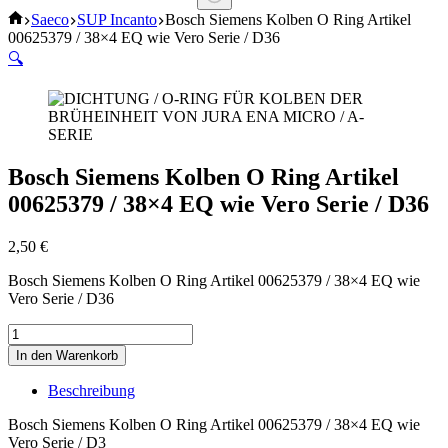
Keine
Start
Saeco
SUP Incanto
Bosch Siemens Kolben O Ring Artikel
Ergebnisse
00625379 / 38×4 EQ wie Vero Serie / D36
🔍
Bosch Siemens Kolben O Ring Artikel
00625379 / 38×4 EQ wie Vero Serie / D36
2,50
€
Bosch Siemens Kolben O Ring Artikel 00625379 / 38×4 EQ wie
Vero Serie / D36
Bosch
Siemens
In den Warenkorb
Kolben
O
Beschreibung
Ring
Artikel
Bosch Siemens Kolben O Ring Artikel 00625379 / 38×4 EQ wie
00625379
Vero Serie / D3