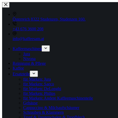
Zum
Inhalt
springen
Österreich 8322 Studenzen, Studenzen 160.
+43 676 3600 208
info@kaffeesam.at
Kaffeemaschinen
Jura
Nivona
Reinigung & Pflege
Kaffee
Ersatzteile
für Marken: Jura
für Marken: Saeco
für Marken: DeLonghi
für Marken: Philips
für Marken: Andere Kaffeemaschinenteile
Gehäuse
Cappuccino & Milchaufschäumer
Schrauben & Klammern
Tropf & Tresterschalen & Tropfblech