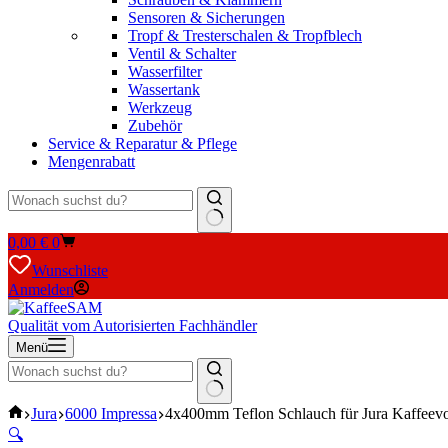
Sensoren & Sicherungen
Tropf & Tresterschalen & Tropfblech
Ventil & Schalter
Wasserfilter
Wassertank
Werkzeug
Zubehör
Service & Reparatur & Pflege
Mengenrabatt
Keine
Warenkorb
0,00
€
0
Ergebnisse
Wunschliste
Anmelden
Qualität vom Autorisierten Fachhändler
Menü
Keine
Start
Jura
6000 Impressa
4x400mm Teflon Schlauch für Jura Kaffeevo
Ergebnisse
🔍