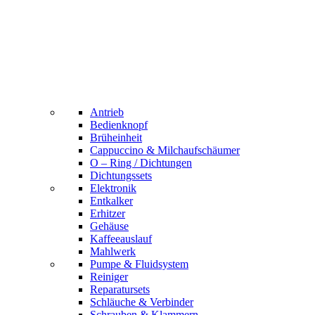
Antrieb
Bedienknopf
Brüheinheit
Cappuccino & Milchaufschäumer
O – Ring / Dichtungen
Dichtungssets
Elektronik
Entkalker
Erhitzer
Gehäuse
Kaffeeauslauf
Mahlwerk
Pumpe & Fluidsystem
Reiniger
Reparatursets
Schläuche & Verbinder
Schrauben & Klammern