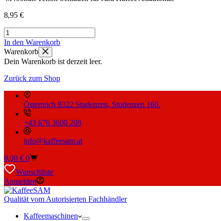
8,95
€
4x400mm
Teflon
In den Warenkorb
Schlauch
Warenkorb
für
Dein Warenkorb ist derzeit leer.
Jura
Kaffeevollautomat
Zurück zum Shop
Menge
Österreich 8322 Studenzen, Studenzen 160.
+43 676 3600 208
info@kaffeesam.at
Warenkorb
0,00
€
0
Wunschliste
Anmelden
Qualität vom Autorisierten Fachhändler
Kaffeemaschinen