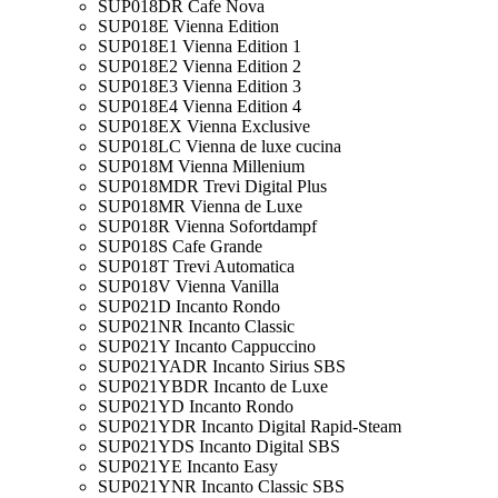
SUP018DR Cafe Nova
SUP018E Vienna Edition
SUP018E1 Vienna Edition 1
SUP018E2 Vienna Edition 2
SUP018E3 Vienna Edition 3
SUP018E4 Vienna Edition 4
SUP018EX Vienna Exclusive
SUP018LC Vienna de luxe cucina
SUP018M Vienna Millenium
SUP018MDR Trevi Digital Plus
SUP018MR Vienna de Luxe
SUP018R Vienna Sofortdampf
SUP018S Cafe Grande
SUP018T Trevi Automatica
SUP018V Vienna Vanilla
SUP021D Incanto Rondo
SUP021NR Incanto Classic
SUP021Y Incanto Cappuccino
SUP021YADR Incanto Sirius SBS
SUP021YBDR Incanto de Luxe
SUP021YD Incanto Rondo
SUP021YDR Incanto Digital Rapid-Steam
SUP021YDS Incanto Digital SBS
SUP021YE Incanto Easy
SUP021YNR Incanto Classic SBS