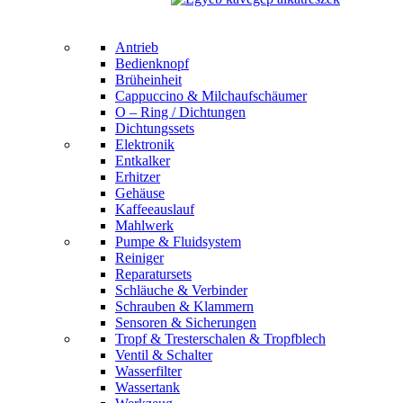
Antrieb
Bedienknopf
Brüheinheit
Cappuccino & Milchaufschäumer
O – Ring / Dichtungen
Dichtungssets
Elektronik
Entkalker
Erhitzer
Gehäuse
Kaffeeauslauf
Mahlwerk
Pumpe & Fluidsystem
Reiniger
Reparatursets
Schläuche & Verbinder
Schrauben & Klammern
Sensoren & Sicherungen
Tropf & Tresterschalen & Tropfblech
Ventil & Schalter
Wasserfilter
Wassertank