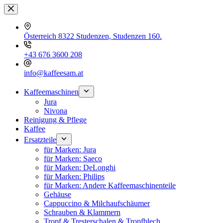
Zum
Inhalt
springen
Österreich 8322 Studenzen, Studenzen 160.
+43 676 3600 208
info@kaffeesam.at
Kaffeemaschinen
Jura
Nivona
Reinigung & Pflege
Kaffee
Ersatzteile
für Marken: Jura
für Marken: Saeco
für Marken: DeLonghi
für Marken: Philips
für Marken: Andere Kaffeemaschinenteile
Gehäuse
Cappuccino & Milchaufschäumer
Schrauben & Klammern
Tropf & Tresterschalen & Tropfblech