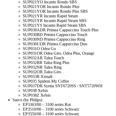
SUP021YO Incanto Rondo SBS
SUP021YOR Incanto Rondo Plus
SUP021YOR Incanto Rondo Plus SBS
SUP021YR Incanto Rapid Steam
SUP021YR Incanto Rapid Steam SBS
SUP021YS Incanto Rapid Steam SBS
SUP030ADR Primea Cappuccino Touch Plus
SUP030BD Primea Cappuccino Touch
SUP030ND Primea Cappuccino Ring
SUP030UDR Primea Cappuccino Duo
SUP031O Odea Go
SUP031OR Odea Giro, Odea Plus, Orange
SUP032AR Talea Touch
SUP032BR Talea Ring Plus
SUP032NR Talea Ring
SUP032OR Talea Giro
SUP033R Xsmall
SUP035 Spidem My Coffee
SUP037DR Syntia SNT6720SS / SNT5720WH
SUP038 Xelsis
SUP038Z Xelsis
Saeco (by Philips)
EP3363/00 – 3100 series Rot
EP3510/00 – 3100 series Schwarz
EP3550/00 – 3100 series Schwarz