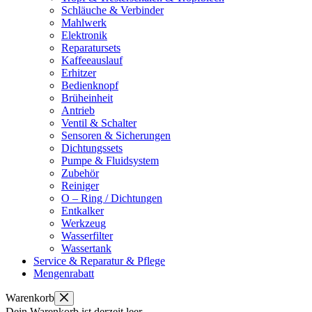
Schläuche & Verbinder
Mahlwerk
Elektronik
Reparatursets
Kaffeeauslauf
Erhitzer
Bedienknopf
Brüheinheit
Antrieb
Ventil & Schalter
Sensoren & Sicherungen
Dichtungssets
Pumpe & Fluidsystem
Zubehör
Reiniger
O – Ring / Dichtungen
Entkalker
Werkzeug
Wasserfilter
Wassertank
Service & Reparatur & Pflege
Mengenrabatt
Warenkorb
Dein Warenkorb ist derzeit leer.