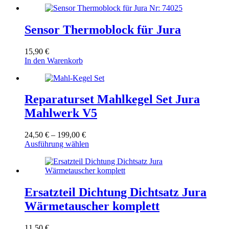
Sensor Thermoblock für Jura
15,90
€
In den Warenkorb
Reparaturset Mahlkegel Set Jura
Mahlwerk V5
Preisspanne:
24,50
€
–
199,00
€
24,50 €
Dieses
Ausführung wählen
bis
Produkt
199,00 €
weist
mehrere
Varianten
auf.
Ersatzteil Dichtung Dichtsatz Jura
Die
Wärmetauscher komplett
Optionen
können
auf
11,50
€