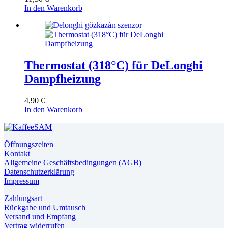
der
In den Warenkorb
Produktseite
gewählt
werden
Thermostat (318°C) für DeLonghi
Dampfheizung
4,90
€
In den Warenkorb
Öffnungszeiten
Kontakt
Allgemeine Geschäftsbedingungen (AGB)
Datenschutzerklärung
Impressum
Zahlungsart
Rückgabe und Umtausch
Versand und Empfang
Vertrag widerrufen