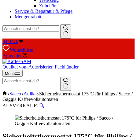
Werkzeug
Zubehör
Service & Reparatur & Pflege
Mengenrabatt
Keine
Warenkorb
0,00
€
0
Ergebnisse
Wunschliste
Anmelden
Qualität vom Autorisierten Fachhändler
Menü
Keine
Start
Saeco
Aulika
Sicherheitsthermostat 175°C für Philips / Saeco /
Ergebnisse
Gaggia Kaffeevollautomaten
AUSVERKAUFT
🔍
Sicherheitsthermostat 175°C für Philips /