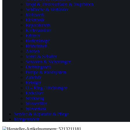
Tropf & Tresterschalen & Tropfblech
Schläuche & Verbinder
Mahlwerk
Elektronik
Reparatursets
Kaffeeauslauf
Erhitzer
Bedienknopf
Brüheinheit
Antrieb
Ventil & Schalter
Sensoren & Sicherungen
Dichtungssets
Pumpe & Fluidsystem
Zubehör
Reiniger
O – Ring / Dichtungen
Entkalker
Werkzeug
Wasserfilter
Wassertank
Service & Reparatur & Pflege
Mengenrabatt