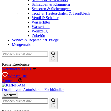
Schrauben & Klammern
Sensoren & Sicherungen
Tropf & Tresterschalen & Tropfblech
Ventil & Schalter
Wasserfilter
Wassertank
Werkzeug
Zubehör
Service & Reparatur & Pflege
Mengenrabatt
Keine Ergebnisse
Warenkorb
0,00
€
0
Wunschliste
Anmelden
Qualität vom Autorisierten Fachhändler
Menü