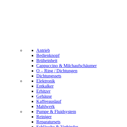
Antrieb
Bedienknopf
Brüheinheit
Cappuccino & Milchaufschäumer
O – Ring / Dichtungen
Dichtungssets
Elektronik
Entkalker
Erhitzer
Gehäuse
Kaffeeauslauf
Mahlwerk
Pumpe & Fluidsystem
Reiniger
Reparatursets
Schläuche & Verbinder