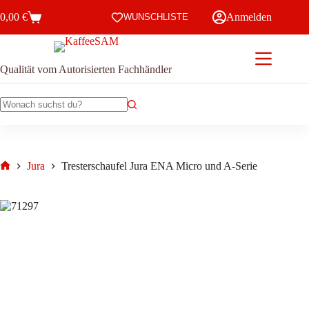
Zum
0,00
€
Anmelden
Inhalt
WUNSCHLISTE
Warenkorb
springen
Qualität vom Autorisierten Fachhändler
Keine
Ergebnisse
Jura
Tresterschaufel Jura ENA Micro und A-Serie
Start